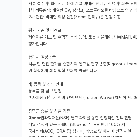
서류 접수 후 합격자에 한해 개별 비대면 인터뷰 진행 후 최종 오퍼 발급
1차 서류심사: 제출한 CV, 성적표, 포트폴리오를 바탕으로 연구 적
2차 면접: 비대면 화상 면접(Zoom 인터뷰)을 진행 예정

평가 기준 및 배점표

제어이론 기초 및 수학적 분석 능력, 로봇 시뮬레이션 툴(MATLAB, 
평가합니다.

합격자 결정 방법

서류 및 면접 평가를 종합하여 연구실 연구 방향(Rigorous theoreti
인 학생에게 최종 입학 오퍼를 발급합니다.

4) 등록 및 장학 안내

등록금 및 납부 일정

박사과정 입학 시 학비 전액 면제 (Tuition Waiver) 혜택이 
장학금 종류 및 선발 기준

미국 국립과학재단(NSF) 연구 과제를 통한 안정적인 전액 펀딩 보장 (Fi
매월 경쟁력 있는 생활비 (Stipend) 및 RA 펀딩 100% 지급

국제학회(ACC, ICRA 등) 참가비, 항공료 및 체재비 전폭 지원
