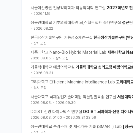
서울아산병원 임상약리학과 약동약력학 연구실
2027학년도 전
~
2026.11.15
성균관대학교 기초의학대학원 뇌,심혈관질환 중개연구실
성균관
~
2026.08.22
한국생산기술연구원 기능성소재연구실
한국생산기술연구원(안산
~
상시 모집
세종대학교 Nano-Bio Hybrid Material Lab
세종대학교 Nano
2026.08.05.
~
상시 모집
가톨릭대학교 예방의학교실
가톨릭대학교 성의교정 예방의학교실
~
2026.08.31
고려대학교 Efficient Machine Intelligence Lab
고려대학교 
~
상시 모집
서울대학교 국제농업기술대학원 작물정밀육종 연구실
서울대학
2026.08.03.
~
2026.09.30
DGIST 신경 다이나믹스 연구실
DGIST 뇌과학과 신경 다이나
2026.08.03. 01:00
~
2026.08.31 23:59
성균관대학교 분리소재 및 재생가능 기술 (SMART) Lab
[성균
~
상시 모집