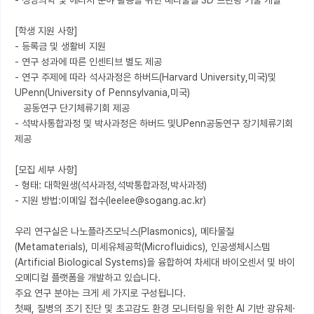
- 생명의학 및 에너지 분야 활용을 위한 메타물질 3D 프린팅 기술 개발

[학생 지원 사항]

- 등록금 및 생활비 지원

- 연구 성과에 따른 인센티브 별도 제공

- 연구 주제에 따라 석사과정은 하버드(Harvard University,미국)및
UPenn(University of Pennsylvania,미국)

   공동연구 단기체류기회 제공

- 석박사통합과정 및 박사과정은 하버드 및UPenn공동연구 장기체류기회 
제공

[모집 세부 사항]

- 형태: 대학원생(석사과정,석박통합과정,박사과정)

- 지원 방법:이메일 접수(leelee@sogang.ac.kr)

우리 연구실은 나노플라즈모닉스(Plasmonics), 메타물질
(Metamaterials), 미세유체공학(Microfluidics), 인공생체시스템
(Artificial Biological Systems)을 융합하여 차세대 바이오센서 및 바이
오메디컬 플랫폼을 개발하고 있습니다.

주요 연구 분야는 크게 세 가지로 구성됩니다.

첫째, 질병의 조기 진단 및 초고감도 환경 모니터링을 위한 Al 기반 광유체·