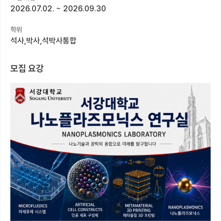
2026.07.02.
~
2026.09.30
커뮤니티
학위
커리어
석사,박사,석박사통합
유학교육
모집 요강
이벤트
반도체 아카데미
재팬라운지 🌸