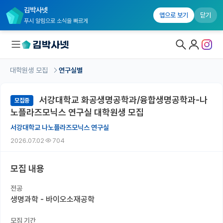
김박사넷
앱으로 보기
닫기
푸시 알림으로 소식을 빠르게
대학원생 모집
연구실별
대학원생 모집
서강대학교 화공생명공학과/융합생명공학과-나
모집중
대학원생 모집 홈
노플라즈모닉스 연구실 대학원생 모집
기관별 모집 정보
서강대학교 나노플라즈모닉스 연구실
2026.07.02
704
연구실별 모집 정보
전공별 모집 정보
모집 내용
지역별 모집 정보
전공
생명과학 - 바이오소재공학
국내대학원 정보
모집 기간
연구실&오픈랩