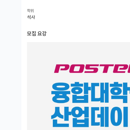
학위
석사
모집 요강