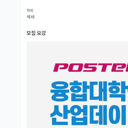
학위
석사
모집 요강