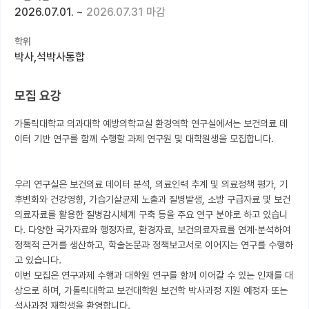
2026.07.01.
~
2026.07.31 마감
커뮤니티
학위
커리어
박사,석박사통합
유학교육
모집 요강
이벤트
가톨릭대학교 의과대학 예방의학교실 환경역학 연구실에서는 보건의료 데
반도체 아카데미
이터 기반 연구를 함께 수행할 과제 연구원 및 대학원생을 모집합니다.

재팬라운지 🌸
우리 연구실은 보건의료 데이터 분석, 의료인력 추계 및 의료정책 평가, 기
후변화와 건강영향, 가습기살균제 노출과 질병발생, 소방 구급자료 및 보건
의료자료를 활용한 질병감시체계 구축 등을 주요 연구 분야로 하고 있습니
다. 다양한 국가자료와 행정자료, 환경자료, 보건의료자료를 연계·분석하여 
정책적 근거를 생산하고, 학술논문과 정책보고서로 이어지는 연구를 수행하
고 있습니다.

이번 모집은 연구과제 수행과 대학원 연구를 함께 이어갈 수 있는 인재를 대
상으로 하며, 가톨릭대학교 보건대학원 보건학 박사과정 지원 예정자 또는 
석사과정 재학생을 환영합니다.
