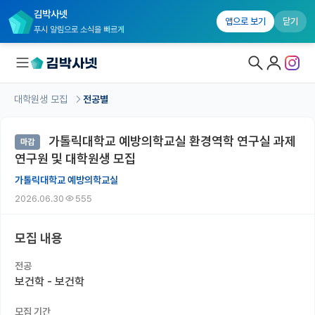
김박사넷
앱으로 보기
닫기
푸시 알림으로 소식을 빠르게
대학원생 모집
전공별
대학원생 모집
가톨릭대학교 예방의학교실 환경역학 연구실 과제
마감
대학원생 모집 홈
연구원 및 대학원생 모집
기관별 모집 정보
가톨릭대학교 예방의학교실
2026.06.30
555
연구실별 모집 정보
전공별 모집 정보
모집 내용
지역별 모집 정보
전공
보건학 - 보건학
국내대학원 정보
모집 기간
연구실&오픈랩