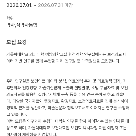
2026.07.01.
~
2026.07.31 마감
커뮤니티
학위
커리어
박사,석박사통합
유학교육
모집 요강
이벤트
가톨릭대학교 의과대학 예방의학교실 환경역학 연구실에서는 보건의료 데
반도체 아카데미
이터 기반 연구를 함께 수행할 과제 연구원 및 대학원생을 모집합니다.

재팬라운지 🌸
우리 연구실은 보건의료 데이터 분석, 의료인력 추계 및 의료정책 평가, 기
후변화와 건강영향, 가습기살균제 노출과 질병발생, 소방 구급자료 및 보건
의료자료를 활용한 질병감시체계 구축 등을 주요 연구 분야로 하고 있습니
다. 다양한 국가자료와 행정자료, 환경자료, 보건의료자료를 연계·분석하여 
정책적 근거를 생산하고, 학술논문과 정책보고서로 이어지는 연구를 수행하
고 있습니다.

이번 모집은 연구과제 수행과 대학원 연구를 함께 이어갈 수 있는 인재를 대
상으로 하며, 가톨릭대학교 보건대학원 보건학 박사과정 지원 예정자 또는 
석사과정 재학생을 환영합니다.
