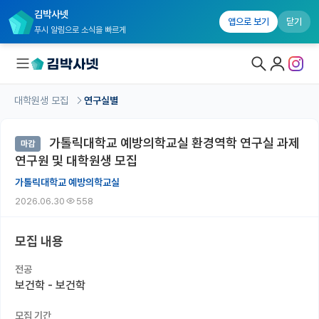
김박사넷
앱으로 보기
닫기
푸시 알림으로 소식을 빠르게
대학원생 모집
연구실별
대학원생 모집
가톨릭대학교 예방의학교실 환경역학 연구실 과제
마감
대학원생 모집 홈
연구원 및 대학원생 모집
기관별 모집 정보
가톨릭대학교 예방의학교실
2026.06.30
558
연구실별 모집 정보
전공별 모집 정보
모집 내용
지역별 모집 정보
전공
보건학 - 보건학
국내대학원 정보
모집 기간
연구실&오픈랩