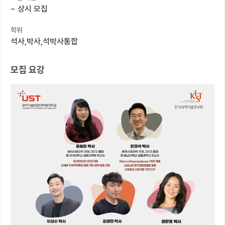
~
상시 모집
커뮤니티
학위
커리어
석사,박사,석박사통합
유학교육
모집 요강
이벤트
반도체 아카데미
재팬라운지 🌸