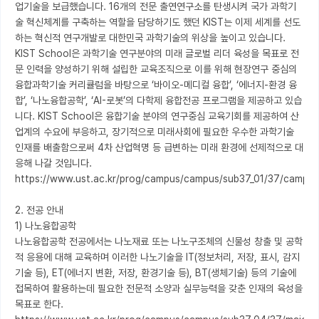
업기술을 보급했습니다. 16개의 전문 출연연구소를 탄생시켜 국가 과학기
술 혁신체계를 구축하는 역할을 담당하기도 했던 KIST는 이제 세계를 선도
하는 혁신적 연구개발로 대한민국 과학기술의 위상을 높이고 있습니다. 
KIST School은 과학기술 연구분야의 미래 글로벌 리더 육성을 목표로 전
문 인력을 양성하기 위해 설립한 교육조직으로 이를 위해 현장연구 중심의 
융합과학기술 커리큘럼을 바탕으로 ‘바이오-메디컬 융합’, ‘에너지-환경 융
합’, ‘나노융합공학’, ‘AI-로봇’의 다학제 융합전공 프로그램을 제공하고 있습
니다. KIST School은 융합기술 분야의 연구중심 교육기회를 제공하여 산
업계의 수요에 부응하고, 장기적으로 미래사회에 필요한 우수한 과학기술 
인재를 배출함으로써 4차 산업혁명 등 급변하는 미래 환경에 선제적으로 대
응해 나갈 것입니다.

https://www.ust.ac.kr/prog/campus/campus/sub37_01/37/campusI
2. 전공 안내

1) 나노융합공학

나노융합공학 전공에서는 나노재료 또는 나노구조체의 신물성 창출 및 공학
적 응용에 대해 교육하며 이러한 나노기술을 IT(정보처리, 저장, 표시, 감지
기술 등), ET(에너지 변환, 저장, 환경기술 등), BT(생체기술) 등의 기술에 
접목하여 활용하는데 필요한 전문적 소양과 실무능력을 갖춘 인재의 육성을 
목표로 한다.
