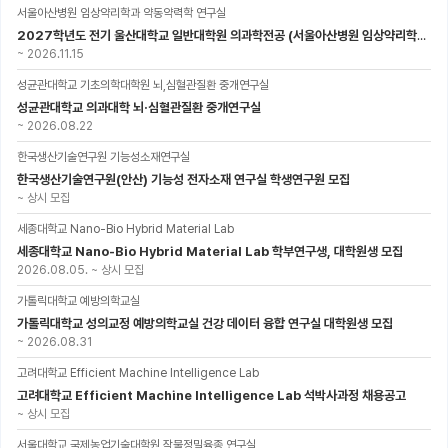
서울아산병원 임상약리학과 약동약력학 연구실
2027학년도 전기 울산대학교 일반대학원 의과학전공 (서울아산병원 임상약리학과 약동약력학 연구실) 대학원생 모집공고
~
2026.11.15
성균관대학교 기초의학대학원 뇌,심혈관질환 중개연구실
성균관대학교 의과대학 뇌·심혈관질환 중개연구실
~
2026.08.22
한국생산기술연구원 기능성소재연구실
한국생산기술연구원(안산) 기능성 전자소재 연구실 학생연구원 모집
~
상시 모집
세종대학교 Nano-Bio Hybrid Material Lab
세종대학교 Nano-Bio Hybrid Material Lab 학부연구생, 대학원생 모집
2026.08.05.
~
상시 모집
가톨릭대학교 예방의학교실
가톨릭대학교 성의교정 예방의학교실 건강 데이터 융합 연구실 대학원생 모집
~
2026.08.31
고려대학교 Efficient Machine Intelligence Lab
고려대학교 Efficient Machine Intelligence Lab 석박사과정 채용공고
~
상시 모집
서울대학교 국제농업기술대학원 작물정밀육종 연구실