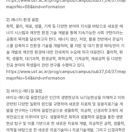
https://www.ust.ac.kr/prog/campus/campus/sub37_04/37/majorV
majorNo=68&kind=information

2) 에너지-환경 융합

화학, 물리, 재료, 생물, 기계 등 다양한 분야의 지식을 바탕으로 새로운 에
너지 시스템과 깨끗한 환경 기술 개발을 통해 지속가능한 사회 구현이라는 
공통의 목적을 달성하고자 한다. 에너지 생산, 저장, 활용 전반에서 온실가
스를 감축하고 친환경 기술을 개발하며, 물 자원 및 대기 환경 제어/관리 기
술 개발로 깨끗한 환경에 대한 전세계적 수요에 적극 대응한다. 물리학, 화
학, 생물학, 대기과학, 환경공학, 화학공학, 기계공학, 재료공학 등 다양한 
전공 분야의 학생들이 관련 연구를 수행하고 있다.

https://www.ust.ac.kr/prog/campus/campus/sub37_04/37/majorV
majorNo=54&kind=information

3) 바이오-메디컬 융합

바이오-메디컬 융합전공은 인간의 생명현상과 뇌기능현상을 이해하고 이와 
관련된 다양한 질환의 원인을 규명하여 새로운 치료제 및 응용치료기술 개
발을 연구하는 다학제 융합전공으로 생물화학, 의공학, 신경과학 3개의 세
부전공으로 이루어져 있다. 생물화학은 화학과 생물학의 융합을 통한 생명
현상 탐구 및 이를 기반으로 한 새로운 치료제 개발, 의공학은 공학, 생물학, 
의학을 바탕으로 한 새로운 의료기술이나 치료기술개발, 그리고 신경과학은 