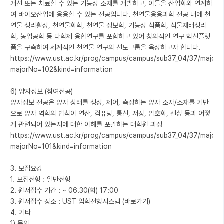
개선 또는 치료할 수 있는 기능성 소재를 개발하고, 이들을 산업화와 연계하
여 바이오산업에 응용할 수 있는 전공입니다. 천연물응용과학 전공 내에 천
연물 생리활성, 천연물화학, 천연물 정보학, 기능성 식품학, 식물재배생리
학, 농업공학 등 다학제 융합연구를 포함하고 있어 창의적인 연구 혁신플랫
폼을 구축하여 세계적인 천연물 연구의 선도그룹을 육성하고자 합니다.

https://www.ust.ac.kr/prog/campus/campus/sub37_04/37/majorV
majorNo=102&kind=information

6) 양자정보 (참여전공)

양자정보 전공은 양자 상태를 생성, 제어, 측정하는 양자 소자/소재를 기반
으로 양자 역학의 법칙이 연산, 컴퓨팅, 통신, 저장, 암호화, 센싱 등과 어떻
게 관련되어 있는지에 대한 이해를 포괄하는 대학원 과정

https://www.ust.ac.kr/prog/campus/campus/sub37_04/37/majorV
majorNo=101&kind=information

3. 모집요강

1. 모집전형 : 일반전형

2. 원서접수 기간 : ~ 06.30(화) 17:00

3. 원서접수 장소 : UST 입학전형시스템 (바로가기)

4. 기타

1) 문의
