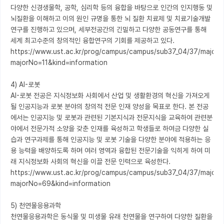
다양한 신경생물학, 공학, 심리학 등의 융합을 바탕으로 인간의 인지행동 및 
뇌질환을 이해하고 이의 원인 규명을 통한 뇌 질환 치료제 및 치료기술개발 
연구를 진행하고 있으며, 세부전공간의 긴밀하고 다양한 공동연구를 통해 
세계 최고수준의 창의적인 융합연구의 기회를 제공하고 있다.

https://www.ust.ac.kr/prog/campus/campus/sub37_04/37/majorV
majorNo=11&kind=information

4) AI-로봇

AI-로봇 전공은 지식정보화 사회에서 산업 및 생활환경의 혁신을 가져오게 
될 인공지능과 로봇 분야의 창의적 전문 인재 양성을 목표로 한다. 본 전공
에서는 인공지능 및 로봇과 관련된 기본지식과 전문지식을 교육하여 관련분
야에서 전문가적 소양을 갖춘 인재를 육성하고 학생들로 하여금 다양한 실
습과 연구과제를 통해 인공지능 및 로봇 기술을 다양한 분야에 적용하는 응
용 능력을 배양하도록 하며 여러 영역과 융합된 전문기술을 익히게 하여 미
래 지식정보화 사회의 혁신을 이끌 전문 인력으로 육성한다.

https://www.ust.ac.kr/prog/campus/campus/sub37_04/37/majorV
majorNo=69&kind=information

5) 천연물응용과학

천연물응용과학은 동식물 및 미생물 유래 천연물을 연구하여 다양한 질환을 