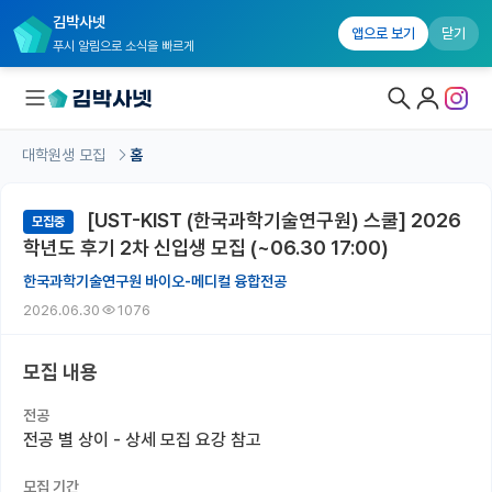
김박사넷
앱으로 보기
닫기
푸시 알림으로 소식을 빠르게
대학원생 모집
홈
대학원생 모집
[UST-KIST (한국과학기술연구원) 스쿨] 2026
모집중
대학원생 모집 홈
학년도 후기 2차 신입생 모집 (~06.30 17:00)
기관별 모집 정보
한국과학기술연구원 바이오-메디컬 융합전공
2026.06.30
1076
연구실별 모집 정보
전공별 모집 정보
모집 내용
지역별 모집 정보
전공
전공 별 상이 - 상세 모집 요강 참고
국내대학원 정보
모집 기간
연구실&오픈랩