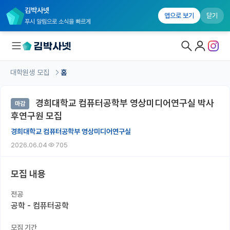
김박사넷
앱으로 보기
닫기
푸시 알림으로 소식을 빠르게
대학원생 모집
홈
대학원생 모집
경희대학교 컴퓨터공학부 영상미디어연구실 박사
마감
대학원생 모집 홈
후연구원 모집
기관별 모집 정보
경희대학교 컴퓨터공학부 영상미디어연구실
2026.06.04
705
연구실별 모집 정보
전공별 모집 정보
모집 내용
지역별 모집 정보
전공
공학 - 컴퓨터공학
국내대학원 정보
모집 기간
연구실&오픈랩