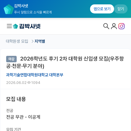
김박사넷
앱으로 보기
닫기
푸시 알림으로 소식을 빠르게
대학원생 모집
지역별
대학원생 모집
2026학년도 후기 2차 대학원 신입생 모집(우주항
마감
대학원생 모집 홈
공·천문·무기 분야)
기관별 모집 정보
과학기술연합대학원대학교 대학본부
2026.06.02
1094
연구실별 모집 정보
전공별 모집 정보
모집 내용
지역별 모집 정보
전공
전공 무관 - 이공계
국내대학원 정보
모집 기간
연구실&오픈랩