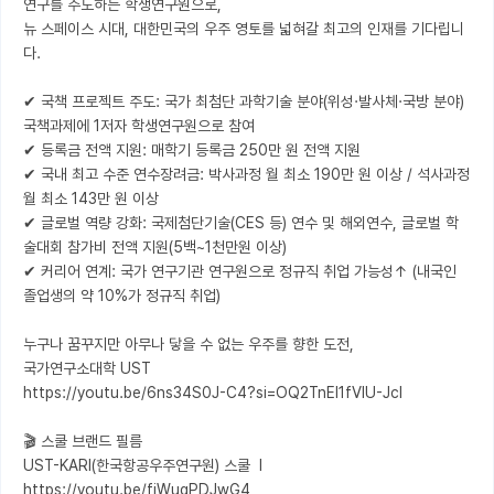
연구를 주도하는 학생연구원으로, 

뉴 스페이스 시대, 대한민국의 우주 영토를 넓혀갈 최고의 인재를 기다립니
다.

✔ 국책 프로젝트 주도: 국가 최첨단 과학기술 분야(위성·발사체·국방 분야) 
국책과제에 1저자 학생연구원으로 참여

✔ 등록금 전액 지원: 매학기 등록금 250만 원 전액 지원

✔ 국내 최고 수준 연수장려금: 박사과정 월 최소 190만 원 이상 / 석사과정 
월 최소 143만 원 이상

✔ 글로벌 역량 강화: 국제첨단기술(CES 등) 연수 및 해외연수, 글로벌 학
술대회 참가비 전액 지원(5백~1천만원 이상)

✔ 커리어 연계: 국가 연구기관 연구원으로 정규직 취업 가능성↑ (내국인 
졸업생의 약 10%가 정규직 취업)

누구나 꿈꾸지만 아무나 닿을 수 없는 우주를 향한 도전, 

국가연구소대학 UST

https://youtu.be/6ns34S0J-C4?si=OQ2TnEI1fVIU-JcI

🎬 스쿨 브랜드 필름

UST-KARI(한국항공우주연구원) 스쿨  l  
https://youtu.be/fiWuqPDJwG4
