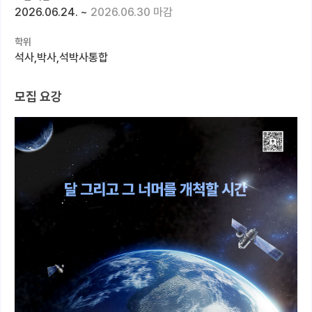
2026.06.24.
~
2026.06.30 마감
커뮤니티
학위
커리어
석사,박사,석박사통합
유학교육
모집 요강
이벤트
반도체 아카데미
재팬라운지 🌸