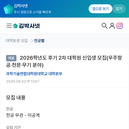
김박사넷
앱으로 보기
닫기
푸시 알림으로 소식을 빠르게
대학원생 모집
전공별
대학원생 모집
2026학년도 후기 2차 대학원 신입생 모집(우주항
마감
대학원생 모집 홈
공·천문·무기 분야)
기관별 모집 정보
과학기술연합대학원대학교 대학본부
2026.06.02
1067
연구실별 모집 정보
전공별 모집 정보
모집 내용
지역별 모집 정보
전공
전공 무관 - 이공계
국내대학원 정보
모집 기간
연구실&오픈랩