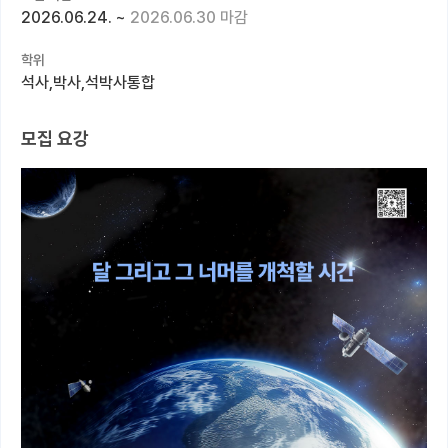
2026.06.24.
~
2026.06.30 마감
커뮤니티
학위
커리어
석사,박사,석박사통합
유학교육
모집 요강
이벤트
반도체 아카데미
재팬라운지 🌸