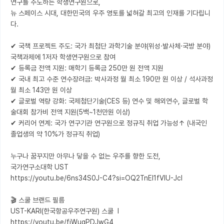
연구를 주도하는 학생연구원으로, 

뉴 스페이스 시대, 대한민국의 우주 영토를 넓혀갈 최고의 인재를 기다립니
다.

✔ 국책 프로젝트 주도: 국가 최첨단 과학기술 분야(위성·발사체·국방 분야) 
국책과제에 1저자 학생연구원으로 참여

✔ 등록금 전액 지원: 매학기 등록금 250만 원 전액 지원

✔ 국내 최고 수준 연수장려금: 박사과정 월 최소 190만 원 이상 / 석사과정 
월 최소 143만 원 이상

✔ 글로벌 역량 강화: 국제첨단기술(CES 등) 연수 및 해외연수, 글로벌 학
술대회 참가비 전액 지원(5백~1천만원 이상)

✔ 커리어 연계: 국가 연구기관 연구원으로 정규직 취업 가능성↑ (내국인 
졸업생의 약 10%가 정규직 취업)

누구나 꿈꾸지만 아무나 닿을 수 없는 우주를 향한 도전, 

국가연구소대학 UST

https://youtu.be/6ns34S0J-C4?si=OQ2TnEI1fVIU-JcI

🎬 스쿨 브랜드 필름

UST-KARI(한국항공우주연구원) 스쿨  l  
https://youtu.be/fiWuqPDJwG4
