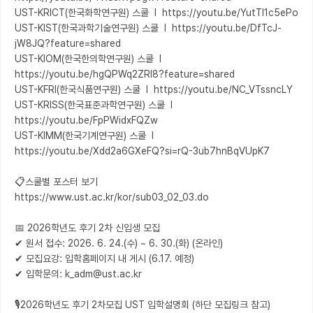
UST-KRICT(한국화학연구원) 스쿨  l  https://youtu.be/YutTl1c5ePo

UST-KIST(한국과학기술연구원) 스쿨  l  https://youtu.be/DfTcJ-
jW8JQ?feature=shared

UST-KIOM(한국한의학연구원) 스쿨  l  
https://youtu.be/hgQPWq2ZRl8?feature=shared

UST-KFRI(한국식품연구원) 스쿨  l  https://youtu.be/NC_VTssncLY

UST-KRISS(한국표준과학연구원) 스쿨  l  
https://youtu.be/FpPWidxFQZw

UST-KIMM(한국기계연구원) 스쿨  l  
https://youtu.be/Xdd2a6GXeFQ?si=rQ-3ub7hnBqVUpK7

📋스쿨별 포스터 보기

https://www.ust.ac.kr/kor/sub03_02_03.do

📅 2026학년도 후기 2차 신입생 모집

✔ 원서 접수: 2026. 6. 24.(수) ~ 6. 30.(화) (온라인) 

✔ 모집요강: 입학홈페이지 내 게시 (6.17. 예정)

✔ 입학문의: k_adm@ust.ac.kr

🎙️2026학년도 후기 2차모집 UST 입학설명회 (하단 모집링크 참고) 
