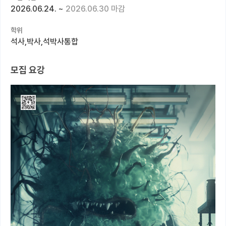
2026.06.24.
~
2026.06.30 마감
커뮤니티
학위
커리어
석사,박사,석박사통합
유학교육
모집 요강
이벤트
반도체 아카데미
재팬라운지 🌸