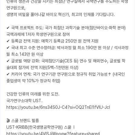
인류의 생존과 건강을 지키는 최첨단 연구실에서 국책연구를 주도하는 학생
연구원으로, 

생명의 비밀을 풀어나갈 바이오 혁신가, 최고의 인재를 기다립니다.

✔ 국책 프로젝트 주도: 국가 최첨단 과학기술 분야(첨단바이오‧화학 분야) 
국책과제에 1저자 학생연구원으로 참여

✔ 등록금 전액 지원: 매학기 등록금 250만 원 전액 지원

✔ 국내 최고 수준 연수장려금: 박사과정 월 최소 190만 원 이상 / 석사과정 
월 최소 143만 원 이상

✔ 글로벌 역량 강화: 국제첨단기술(CES 등) 연수 및 해외연수, 글로벌 학
술대회 참가비 전액 지원(5백~1천만원 이상)

✔ 커리어 연계: 국가 연구기관 연구원으로 정규직 취업 가능성↑ (내국인 
졸업생의 약 10%가 정규직 취업)

건강한 인류의 미래를 위한 도전. 

국가연구소대학 UST. 

https://youtu.be/6ns34S0J-C4?si=OQ2TnEI1fVIU-JcI

🎬 스쿨 브랜드 필름

UST-KRIBB(한국생명공학연구원) 스쿨  l  
https://youtu.be/4VlSJiWpogw?feature=shared
