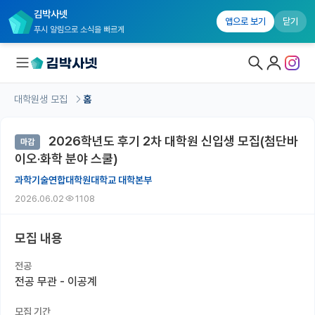
김박사넷
앱으로 보기
닫기
푸시 알림으로 소식을 빠르게
대학원생 모집
홈
대학원생 모집
2026학년도 후기 2차 대학원 신입생 모집(첨단바
마감
대학원생 모집 홈
이오·화학 분야 스쿨)
기관별 모집 정보
과학기술연합대학원대학교 대학본부
2026.06.02
1108
연구실별 모집 정보
전공별 모집 정보
모집 내용
지역별 모집 정보
전공
전공 무관 - 이공계
국내대학원 정보
모집 기간
연구실&오픈랩