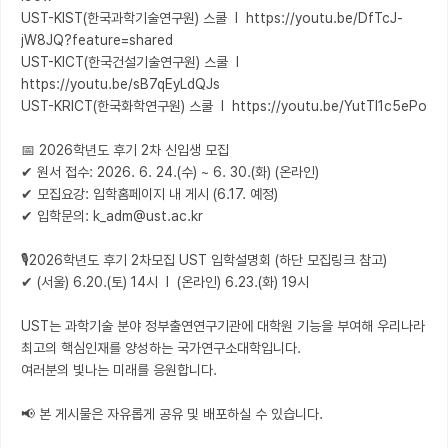
UST-KIST(한국과학기술연구원) 스쿨  l  https://youtu.be/DfTcJ-
jW8JQ?feature=shared

UST-KICT(한국건설기술연구원) 스쿨  l  
https://youtu.be/sB7qEyLdQJs

UST-KRICT(한국화학연구원) 스쿨  l  https://youtu.be/YutTl1c5ePo

📅 2026학년도 후기 2차 신입생 모집 

✔ 원서 접수: 2026. 6. 24.(수) ~ 6. 30.(화) (온라인) 

✔ 모집요강: 입학홈페이지 내 게시 (6.17. 예정)

✔ 입학문의: k_adm@ust.ac.kr

🎙️2026학년도 후기 2차모집 UST 입학설명회 (하단 모집링크 참고) 

✔ (서울) 6.20.(토) 14시  l  (온라인) 6.23.(화) 19시

UST는 과학기술 분야 정부출연연구기관에 대학원 기능을 부여해 우리나라 
최고의 핵심인재를 양성하는 국가연구소대학입니다.

여러분의 빛나는 미래를 응원합니다.

📢 본 게시물은 자유롭게 공유 및 배포하실 수 있습니다.