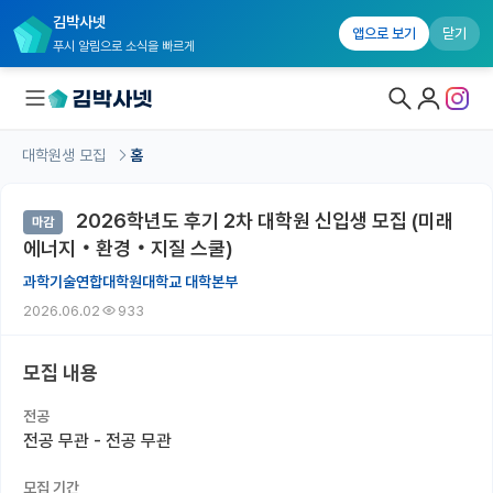
김박사넷
앱으로 보기
닫기
푸시 알림으로 소식을 빠르게
대학원생 모집
홈
대학원생 모집
2026학년도 후기 2차 대학원 신입생 모집 (미래
마감
대학원생 모집 홈
에너지‧환경‧지질 스쿨)
기관별 모집 정보
과학기술연합대학원대학교 대학본부
2026.06.02
933
연구실별 모집 정보
전공별 모집 정보
모집 내용
지역별 모집 정보
전공
전공 무관 - 전공 무관
국내대학원 정보
모집 기간
연구실&오픈랩