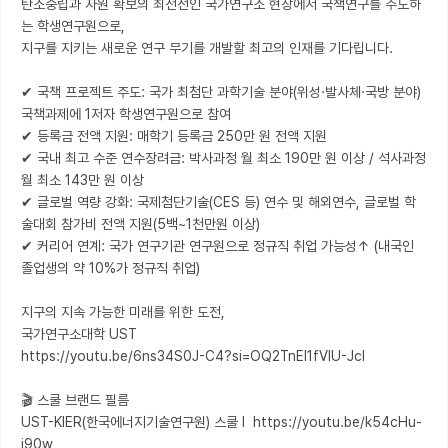
탄소중립과 자원 확보의 최전선인 국가연구소 현장에서 국책연구를 주도하
는 학생연구원으로, 

지구를 지키는 새로운 연구 무기를 개발할 최고의 인재를 기다립니다.

✔ 국책 프로젝트 주도: 국가 최첨단 과학기술 분야(위성·발사체·국방 분야) 
국책과제에 1저자 학생연구원으로 참여

✔ 등록금 전액 지원: 매학기 등록금 250만 원 전액 지원

✔ 국내 최고 수준 연수장려금: 박사과정 월 최소 190만 원 이상 / 석사과정 
월 최소 143만 원 이상

✔ 글로벌 역량 강화: 국제첨단기술(CES 등) 연수 및 해외연수, 글로벌 학
술대회 참가비 전액 지원(5백~1천만원 이상)

✔ 커리어 연계: 국가 연구기관 연구원으로 정규직 취업 가능성↑ (내국인 
졸업생의 약 10%가 정규직 취업)

지구의 지속 가능한 미래를 위한 도전,

국가연구소대학 UST 

https://youtu.be/6ns34S0J-C4?si=OQ2TnEI1fVIU-JcI

🎬 스쿨 브랜드 필름

UST-KIER(한국에너지기술연구원) 스쿨 l  https://youtu.be/k54cHu-
i90w
