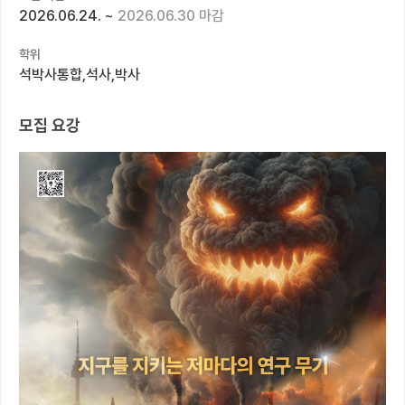
2026.06.24.
~
2026.06.30 마감
커뮤니티
학위
커리어
석박사통합,석사,박사
유학교육
모집 요강
이벤트
반도체 아카데미
재팬라운지 🌸