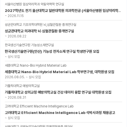
서울아산병원 임상약리학과 약동약력학 연구실
2027학년도 전기 울산대학교 일반대학원 의과학전공 (서울아산병원 임상약리학과 약동약력학 연구실) 대학원생 모집공고
~
2026.11.15
성균관대학교 기초의학대학원 뇌,심혈관질환 중개연구실
성균관대학교 의과대학 뇌·심혈관질환 중개연구실
~
2026.08.22
한국생산기술연구원 기능성소재연구실
한국생산기술연구원(안산) 기능성 전자소재 연구실 학생연구원 모집
~
상시 모집
세종대학교 Nano-Bio Hybrid Material Lab
세종대학교 Nano-Bio Hybrid Material Lab 학부연구생, 대학원생 모집
2026.08.05.
~
상시 모집
가톨릭대학교 예방의학교실
가톨릭대학교 성의교정 예방의학교실 건강 데이터 융합 연구실 대학원생 모집
~
2026.08.31
고려대학교 Efficient Machine Intelligence Lab
고려대학교 Efficient Machine Intelligence Lab 석박사과정 채용공고
~
상시 모집
서울대학교 국제농업기술대학원 작물정밀육종 연구실