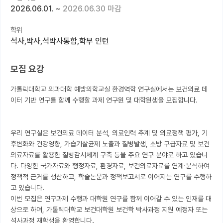
2026.06.01.
~
2026.06.30 마감
커뮤니티
학위
커리어
석사,박사,석박사통합,학부 인턴
유학교육
모집 요강
이벤트
가톨릭대학교 의과대학 예방의학교실 환경역학 연구실에서는 보건의료 데
반도체 아카데미
이터 기반 연구를 함께 수행할 과제 연구원 및 대학원생을 모집합니다.

재팬라운지 🌸
우리 연구실은 보건의료 데이터 분석, 의료인력 추계 및 의료정책 평가, 기
후변화와 건강영향, 가습기살균제 노출과 질병발생, 소방 구급자료 및 보건
의료자료를 활용한 질병감시체계 구축 등을 주요 연구 분야로 하고 있습니
다. 다양한 국가자료와 행정자료, 환경자료, 보건의료자료를 연계·분석하여 
정책적 근거를 생산하고, 학술논문과 정책보고서로 이어지는 연구를 수행하
고 있습니다.

이번 모집은 연구과제 수행과 대학원 연구를 함께 이어갈 수 있는 인재를 대
상으로 하며, 가톨릭대학교 보건대학원 보건학 박사과정 지원 예정자 또는 
석사과정 재학생을 환영합니다.
