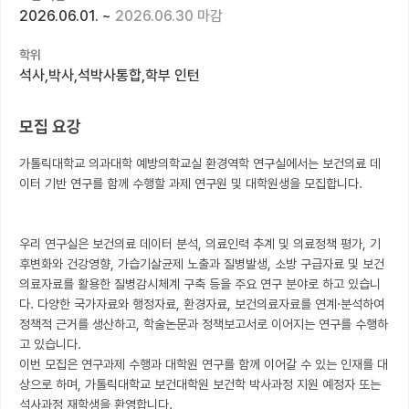
2026.06.01.
~
2026.06.30 마감
커뮤니티
학위
커리어
석사,박사,석박사통합,학부 인턴
유학교육
모집 요강
이벤트
가톨릭대학교 의과대학 예방의학교실 환경역학 연구실에서는 보건의료 데
반도체 아카데미
이터 기반 연구를 함께 수행할 과제 연구원 및 대학원생을 모집합니다.

재팬라운지 🌸
우리 연구실은 보건의료 데이터 분석, 의료인력 추계 및 의료정책 평가, 기
후변화와 건강영향, 가습기살균제 노출과 질병발생, 소방 구급자료 및 보건
의료자료를 활용한 질병감시체계 구축 등을 주요 연구 분야로 하고 있습니
다. 다양한 국가자료와 행정자료, 환경자료, 보건의료자료를 연계·분석하여 
정책적 근거를 생산하고, 학술논문과 정책보고서로 이어지는 연구를 수행하
고 있습니다.

이번 모집은 연구과제 수행과 대학원 연구를 함께 이어갈 수 있는 인재를 대
상으로 하며, 가톨릭대학교 보건대학원 보건학 박사과정 지원 예정자 또는 
석사과정 재학생을 환영합니다.
