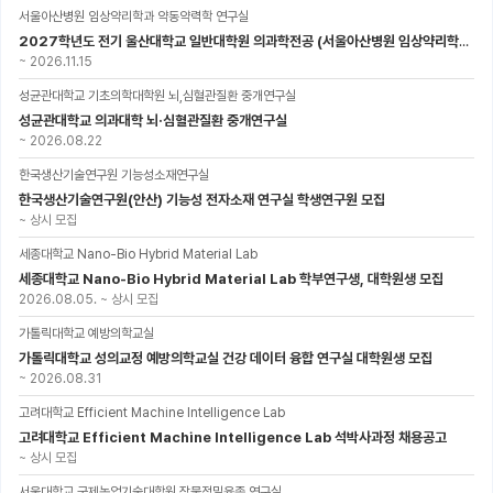
서울아산병원 임상약리학과 약동약력학 연구실
2027학년도 전기 울산대학교 일반대학원 의과학전공 (서울아산병원 임상약리학과 약동약력학 연구실) 대학원생 모집공고
~
2026.11.15
성균관대학교 기초의학대학원 뇌,심혈관질환 중개연구실
성균관대학교 의과대학 뇌·심혈관질환 중개연구실
~
2026.08.22
한국생산기술연구원 기능성소재연구실
한국생산기술연구원(안산) 기능성 전자소재 연구실 학생연구원 모집
~
상시 모집
세종대학교 Nano-Bio Hybrid Material Lab
세종대학교 Nano-Bio Hybrid Material Lab 학부연구생, 대학원생 모집
2026.08.05.
~
상시 모집
가톨릭대학교 예방의학교실
가톨릭대학교 성의교정 예방의학교실 건강 데이터 융합 연구실 대학원생 모집
~
2026.08.31
고려대학교 Efficient Machine Intelligence Lab
고려대학교 Efficient Machine Intelligence Lab 석박사과정 채용공고
~
상시 모집
서울대학교 국제농업기술대학원 작물정밀육종 연구실