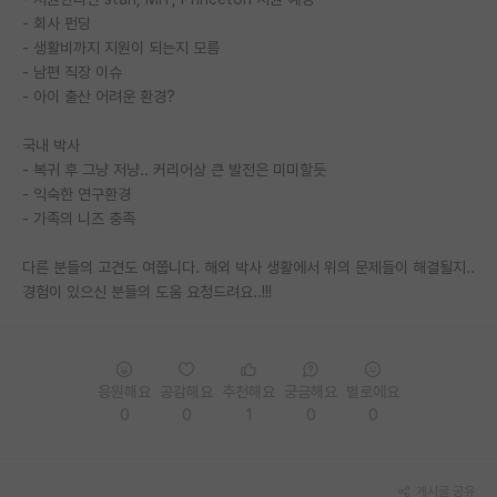
- 회사 펀딩
PI 전용 게시판
- 생활비까지 지원이 되는지 모름
- 남편 직장 이슈
인문사회 계열 게시판
- 아이 출산 어려운 환경?
특수/전문대학원 게시판
국내 박사
반도체/AI 게시판
- 복귀 후 그냥 저냥.. 커리어상 큰 발전은 미미할듯
- 익숙한 연구환경
장학금/장학생 게시판
- 가족의 니즈 충족
학술 정보 게시판
다른 분들의 고견도 여쭙니다. 해외 박사 생활에서 위의 문제들이 해결될지..
경험이 있으신 분들의 도움 요청드려요..!!!
홍보 게시판
커리어
유학교육
응원해요
공감해요
추천해요
궁금해요
별로에요
0
0
1
0
0
이벤트
반도체 아카데미
게시글 공유