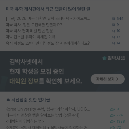
미국 유학 게시판에서 최근 댓글이 많이 달린 글
[무료] 2026 미국 대학원 유학 스타터팩 - 가이드북 & 합격자 컨택메일 템플릿
645
미국 박사, 정말 도전해볼 만할까요?
9
미국 박사 컨택 메일 답변 질문
10
미박 탑스쿨 유학이 빡세진 이유
17
혹시 이정도 스펙이면 어느정도 잡고 준비해야하나요?
14
🔥 시선집중 핫한 인기글
Korea University 수학, 컴퓨터과학 이학사, UC Berkeley 산업공학 대학원 공학박사가 되는 것은 쉽지 않겠죠?
9
외부에서 괜찮은 랩을 알아보는 방법 (장문주의)
274
<대학원에 입학하는 법>
1388
소재분야 석박사 대학원생 + 물박사들이 착각하는 거
72