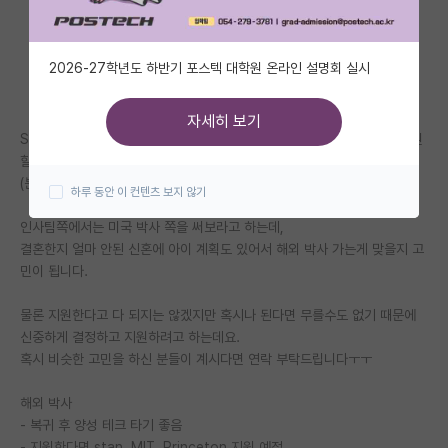
자유 게시판(아무개랩)
2026-27학년도 하반기 포스텍 대학원 온라인 설명회 실시
미국 유학 게시판
미국 대학원 합격 후기 게시판
자세히 보기
SPK 학/석 출신에 삼성계열사 재직 중에, 학술 연수 지원 기회를 얻어 지원
대학원생 모집 게시판
할 연구실 서치 중에 있습니다.
(분야 AI-based polymer design, polymer informatics)
하루 동안 이 컨텐츠 보지 않기
대학원 합격 후기 게시판
인사팀쪽에서는 미국 박사 쪽을 써보라고 하는데,
연구실(PI) 홍보 게시판
결혼한지 얼마 안된 신혼에 아이 계획도 있어서 해외 박사 가는게 맞을지 고
민이 됩니다.
석박사 채용 정보 게시판
물론 지원한다고 다 되지는 않겠지만 혹시나 된다면 무를수도 없기 때문에
임용 정보 게시판
신중하게 결정하고 지원하려고 하는데요.
학부 인턴 게시판
혹시 비슷한 고민을 하신 분들이 계시다면 연락 부탁드립니다ㅜㅜ
취업 게시판
해외 박사
- 복귀 후 양성 테크 타기 좋음
임용 후기 게시판
- 지원한다면 stan, MIT, Princeton 지원 예정