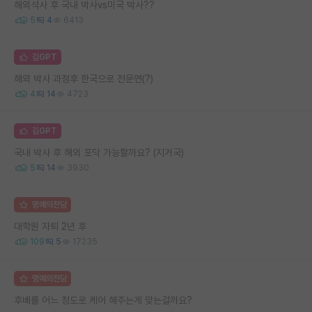
해외석사 후 국내 박사vs미국 박사??
5
4
6413
김GPT
해외 박사 과정후 한국으로 전문연(?)
4
14
4723
김GPT
국내 박사 후 해외 포닥 가능할까요? (지거국)
5
14
3930
명예의전당
대학원 자퇴 2년 후
109
5
17235
명예의전당
후배를 어느 정도로 케어 해주는게 맞는걸까요?