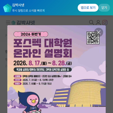
김박사넷
앱으로 보기
닫기
푸시 알림으로 소식을 빠르게
커뮤니티 홈
미국 유학 게시판
대학원생 모집
학술 연수 국내박사 vs 미국박사
국내대학원 정보
무서운 빌헬름 뢴트겐
연구실&오픈랩
2026.07.04
6
1057
커뮤니티
커뮤니티 홈
전체글보기
베스트 게시판
IF 명예의전당