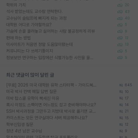
학위의 가치
20
석사 받았는데도 교수랑 연락한다.
43
교수님이 슬럼프에 빠지게 되는 과정
40
대학원 어디로 가야할까요?
5
가슴에 손을 올려놓고 싫어하는 사람 불공정하게 리뷰
9
편애 하는 방법
12
이사이트가 처음엔 정말 도움많이됐는데
13
커뮤니티는 다 쓰레기통이지
5
정보보안 연구하는 입장에선 식별가능한 사진을 올리는건 비추이긴함
5
최근 댓글이 많이 달린 글
[무료] 2026 미국 대학원 유학 스타터팩 - 가이드북 & 합격자 컨택메일 템플릿
645
미국 박사 컨택 메일 답변 질문
10
미박 탑스쿨 유학이 빡세진 이유
17
혹시 이정도 스펙이면 어느정도 잡고 준비해야하나요?
14
SSH 박사과정을 그만두고 지방대 박사로 옮기면 교수의 꿈은 끝일까요?
21
카이스트는 모든 연구실마다 서버 제공해주나요?
15
학부신입생 질문
12
정년 4년 남은 교수님
9
알츠하이머 관련 고등학생 탐구 포트폴리오
9