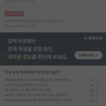
78
34
43085
명예의전당
학회가서 우연히 포닥인터뷰까지 보고 온 후기
298
41
72359
미국 유학 게시판에서 핫한 인기글은?
컨택이후 랩매니저, PhD학생들 소개 시켜주신거면 거의 컨펌에 가깝나요?
1
미국 박사 가능할까요 가이드라인
16
캐나다 박사 vs 한국 박사 미국 취업
1
AI 박사, 컨택 후 2차 인터뷰 준비 조언 구합니다
2
Korea University 수학, 컴퓨터과학 이학사, UC Berkeley 산업공학 대학원 공학박사가 되는 것은 쉽지 않겠죠?
9