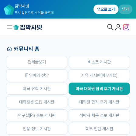
김박사넷
홈
전체글보기
베스트 게시판
IF 명예의 전당
자유 게시판(
앱으로 보기
닫기
푸시 알림으로 소식을 빠르게
커뮤니티 홈
대학원생 모집
전체글보기
베스트 게시판
국내대학원 정보
연구실&오픈랩
IF 명예의 전당
자유 게시판(아무개랩)
커뮤니티
미국 유학 게시판
미국 대학원 합격 후기 게시판
커뮤니티 홈
대학원생 모집 게시판
대학원 합격 후기 게시판
전체글보기
연구실(PI) 홍보 게시판
석박사 채용 정보 게시판
베스트 게시판
임용 정보 게시판
학부 인턴 게시판
IF 명예의전당