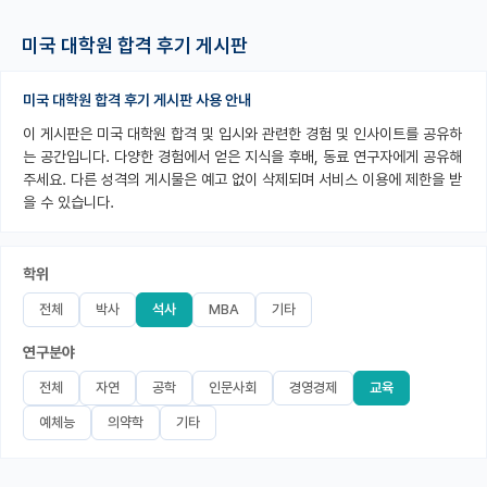
PI 전용 게시판
미국 대학원 합격 후기 게시판
인문사회 계열 게시판
미국 대학원 합격 후기 게시판 사용 안내
특수/전문대학원 게시판
이 게시판은 미국 대학원 합격 및 입시와 관련한 경험 및 인사이트를 공유하
는 공간입니다. 다양한 경험에서 얻은 지식을 후배, 동료 연구자에게 공유해
반도체/AI 게시판
주세요. 다른 성격의 게시물은 예고 없이 삭제되며 서비스 이용에 제한을 받
을 수 있습니다.
장학금/장학생 게시판
학술 정보 게시판
학위
홍보 게시판
전체
박사
석사
MBA
기타
커리어
연구분야
유학교육
전체
자연
공학
인문사회
경영경제
교육
예체능
의약학
기타
이벤트
반도체 아카데미