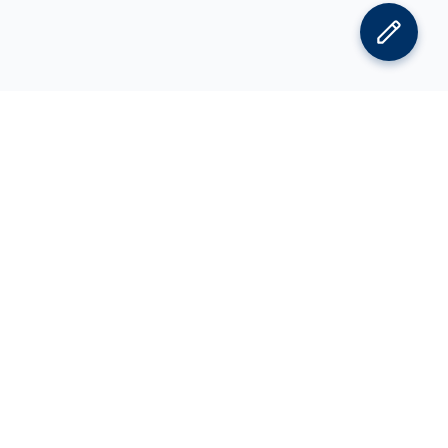
김박사넷 홈으로
김박사넷 유학교육 홈으로
PI
공지사항
광고 문의
제휴 문의
오류 정정 요청
CV 에디터