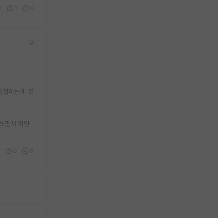
0
1
0
졸업하는게 본
 쓰면서 위안
2
0
0