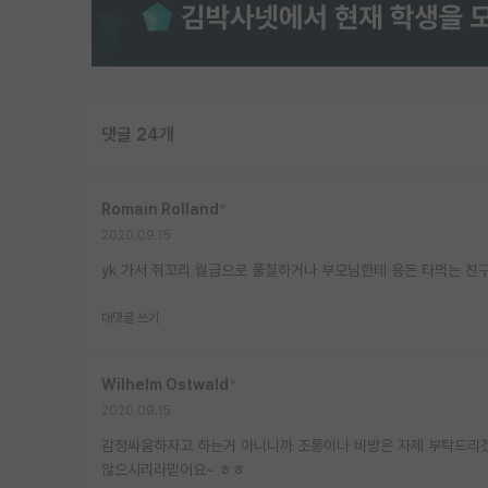
댓글 24개
Romain Rolland
*
2020.09.15
yk 가서 쥐꼬리 월급으로 풀칠하거나 부모님한테 용돈 타먹는 친
대댓글 쓰기
Wilhelm Ostwald
*
2020.09.15
감정싸움하자고 하는거 아니니까 조롱이나 비방은 자제 부탁드리겠
않으시리라믿어요~ ㅎㅎ