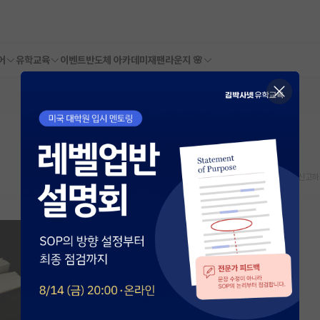
어
유학교육
이벤트
반도체 아카데미
재팬라운지 🌸
스크랩
신고하