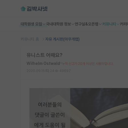
대학원생 모집
국내대학원 정보
연구실&오픈랩
커뮤니티
커리
커뮤니티 홈
자유 게시판(아무개랩)
유니스트 어때요?
Wilhelm Ostwald
*
누적 신고가 20개 이상인 사용자입니다.
2020.09.15
24
49697