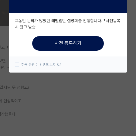
그동안 문의가 많았던 레벨업반 설명회를 진행합니다. *사전등록
시 링크 발송
사전 등록하기
고, 대학원 생각 중인데...
보면
하루 동안 이 컨텐츠 보지 않기
 편. 서울 웬만한 사립대보다는 유니스트가 좋을 듯'
갈지도 못 정했고)
 게 인상적이고
 생각했을때