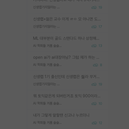
신생랩가지말라는 이유가 있었구나
19
신생랩+젊은 교수 이게 ㄹㅇ 모 아니면 도인듯.
신생랩가지말라는 이유가 있었구나
17
ML 대부분이 골드 스탠다드 하나 상정해놓고 (벤치마크 데이터셋이 여러 개면 여러 개 상정) 그거 얼마나 잘 맞추나 싸움임 가끔 번뜩이는 설계 철학을 보여주는 논문들도 있지만 대부분 그거 성적 얼마나 더 올리느라에 혈안이 되어 있는 측면이 잇음
AI 학회들 거품 슬슬 지적이 나오네요
13
open ai가 ai대장아님? 그럼 쟤가 하는 말이 다 맞겠네
AI 학회들 거품 슬슬 지적이 나오네요
8
신생랩 1기 출신인데 신생랩은 줠라 무거운 바벨 같은거임. 들면 대박인데 못들면 깔려 죽음. 아무도 알려주지 않는 환경에서 자생해야하지만, 일단 살아남았다면 그 어떤 사람보다 악착같고 생존력 높은 사람으로 거듭날 수 있음
신생랩가지말라는 이유가 있었구나
19
뭐 토익같은게 되버린거죠 토익 900이라고 영어잘하는건 아닙니다만 잘하는사람은 다 900을 넘는 그런
AI 학회들 거품 슬슬 지적이 나오네요
10
내가 그렇게 말할땐 신고나 누르더니
AI 학회들 거품 슬슬 지적이 나오네요
12