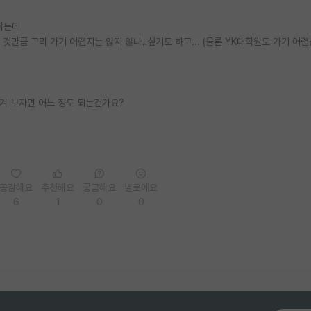
 하는데
것만큼 그리 가기 어렵지는 않지 않나..싶기도 하고... (물론 YK대학원도 가기 어렵
겨 보자면 어느 정도 되는건가요?
공감해요
추천해요
궁금해요
별로에요
6
1
0
0