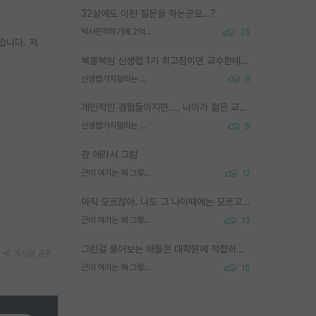
32살에도 이런 질문을 하는군요...?
박사진학하기에 2억은 괜찮은 (?) 정도의 경제력인가요
25
습니다. 저
복불복임 신생랩 1기 최고참이면 교수한테 직접 지도받는 시간이 매우 많음 제대로 된 교수라면 말이지 그게 아니라면 그냥 넌 해방 불가능한 노예 1호에 감점쓰레기통이 되는거고
신생랩가지말라는 이유가 있었구나
9
개인적인 경험들이지만.... 나이가 젊은 교수일수록 꼰대라는 가면을 쓴 채로 무례함을 행동하는 경우가 거의 90% 정도였음. 나이가 어린데 다른 또래들과 달리 명예, 권력, 재력까지 얻었으니 세상 다 가진 기분이겠지. 오히러 나이 든 교수들이 행동과 말을 더 조심하시더라.
신생랩가지말라는 이유가 있었구나
9
걍 애라서 그럼
근데 여기는 왜 그렇게 SPK를 물어보는거임?
12
아직 모르잖아. 나도 그 나이때에는 모르고 평가 받고 안심하고 싶었어.
근데 여기는 왜 그렇게 SPK를 물어보는거임?
13
그런걸 물어보는 애들은 대학원에 적합하지 않다
게시글 공유
근데 여기는 왜 그렇게 SPK를 물어보는거임?
15