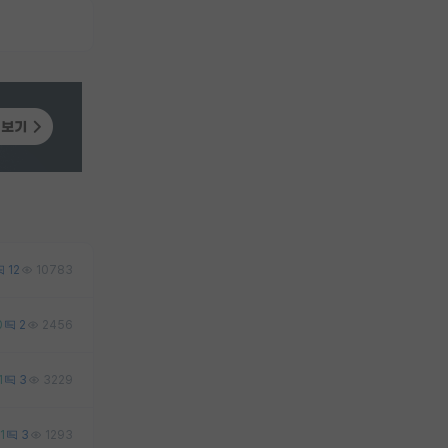
12
10783
0
2
2456
1
3
3229
1
3
1293