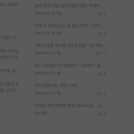
장비나 컴퓨터
요새 20대 초반 젊은이들은 많은 것에서 가성비를 따지더라고요. 내가 이 정도 인풋을 넣었을 때 그만큼 아웃풋이 나올 것인가? 사실 아웃풋이 인풋 대비 리니어하게 나오지 않는 영역을 시도하기 싫어한다는 느낌입니다.
근데 여기는 왜 그렇게 SPK를 물어보는거임?
9
근데 이 커뮤니티는 왜 있는거죠? 그런거 쉽게 물어볼수있어서 있는거 아닌가요? 그렇게 보기 싫으면 커뮤니티도 하지마시지 그러면
근데 여기는 왜 그렇게 SPK를 물어보는거임?
8
 적절한 지
그런거 받을 경지에 오르게 되면 그딴 학위명이 필요없음
때로는 교수님
우리나라도 학구 열풍보면 Higher Doctorate 학위가 필요하다고 봅니다.
10
반응이 나오
있는 나라들도 다 명예같은 느낌아님? 설마 박사끼리 등급나눠서 학위수여하자 같은 헛소리는 아니지? ㅋㅋ
구하기도 합
우리나라도 학구 열풍보면 Higher Doctorate 학위가 필요하다고 봅니다.
8
자연스럽게 토
이미 있잖아요: 국박 / 미박
시와 보고의
우리나라도 학구 열풍보면 Higher Doctorate 학위가 필요하다고 봅니다.
8
10년전 자대 대학원 면접 생각나네요... 다들 양복에 넥타이까지 하고 갔더니, 국회의원 출마하냐고 놀리셨던. (면접질문내용: 증명사진에선 두상이 계란형인데, 실제론 그렇지 않다. 증명사진이 뭘 증명하고 있는거냐)ㅋㅋㅋㅋ
면접 복장
8