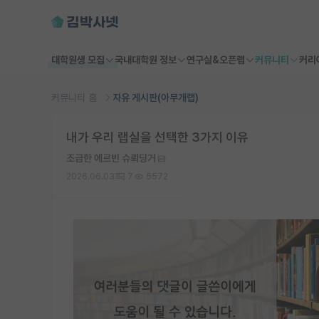
대학원생 모집
국내대학원 정보
연구실&오픈랩
커뮤니티
커리
커뮤니티 홈
자유 게시판(아무개랩)
내가 우리 랩실을 선택한 3가지 이유
조급한 에르빈 슈뢰딩거
2026.06.03
7
5572