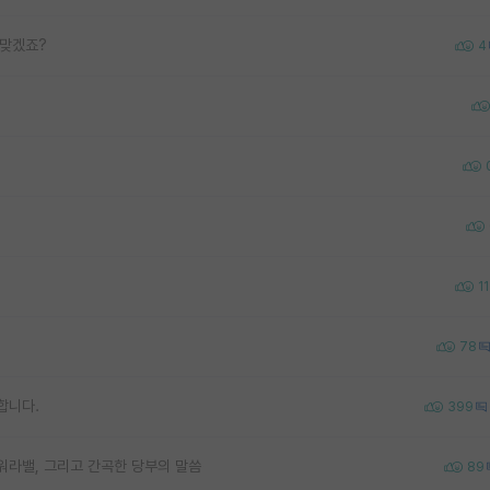
 맞겠죠?
4
11
78
합니다.
399
워라밸, 그리고 간곡한 당부의 말씀
89