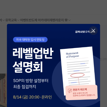
어
유학교육
이벤트
반도체 아카데미
재팬라운지 🌸
스크랩
신고하