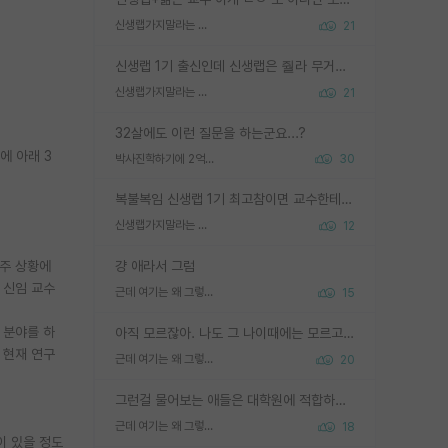
신생랩가지말라는 이유가 있었구나
21
신생랩 1기 출신인데 신생랩은 줠라 무거운 바벨 같은거임. 들면 대박인데 못들면 깔려 죽음. 아무도 알려주지 않는 환경에서 자생해야하지만, 일단 살아남았다면 그 어떤 사람보다 악착같고 생존력 높은 사람으로 거듭날 수 있음
신생랩가지말라는 이유가 있었구나
21
32살에도 이런 질문을 하는군요...?
에 아래 3
박사진학하기에 2억은 괜찮은 (?) 정도의 경제력인가요
30
복불복임 신생랩 1기 최고참이면 교수한테 직접 지도받는 시간이 매우 많음 제대로 된 교수라면 말이지 그게 아니라면 그냥 넌 해방 불가능한 노예 1호에 감점쓰레기통이 되는거고
신생랩가지말라는 이유가 있었구나
12
수주 상황에
걍 애라서 그럼
 신임 교수
근데 여기는 왜 그렇게 SPK를 물어보는거임?
15
 분야를 하
아직 모르잖아. 나도 그 나이때에는 모르고 평가 받고 안심하고 싶었어.
 현재 연구
근데 여기는 왜 그렇게 SPK를 물어보는거임?
20
그런걸 물어보는 애들은 대학원에 적합하지 않다
근데 여기는 왜 그렇게 SPK를 물어보는거임?
18
이 있을 정도