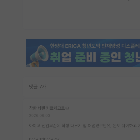
댓글 7개
착한 쇠렌 키르케고르
2026.06.03
아이고 신임교순데 학생 다루기 참 어렵겠구먼유, 돈도 줘야하고 
대댓글 1개
대댓글 쓰기