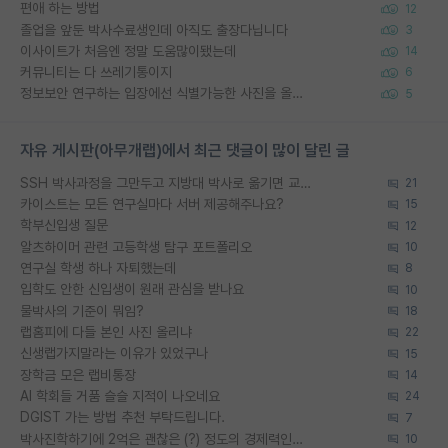
편애 하는 방법
12
졸업을 앞둔 박사수료생인데 아직도 출장다닙니다
3
이사이트가 처음엔 정말 도움많이됐는데
14
커뮤니티는 다 쓰레기통이지
6
정보보안 연구하는 입장에선 식별가능한 사진을 올리는건 비추이긴함
5
자유 게시판(아무개랩)에서 최근 댓글이 많이 달린 글
SSH 박사과정을 그만두고 지방대 박사로 옮기면 교수의 꿈은 끝일까요?
21
카이스트는 모든 연구실마다 서버 제공해주나요?
15
학부신입생 질문
12
알츠하이머 관련 고등학생 탐구 포트폴리오
10
연구실 학생 하나 자퇴했는데
8
입학도 안한 신입생이 원래 관심을 받나요
10
물박사의 기준이 뭐임?
18
랩홈피에 다들 본인 사진 올리냐
22
신생랩가지말라는 이유가 있었구나
15
장학금 모은 랩비통장
14
AI 학회들 거품 슬슬 지적이 나오네요
24
DGIST 가는 방법 추천 부탁드립니다.
7
박사진학하기에 2억은 괜찮은 (?) 정도의 경제력인가요
10