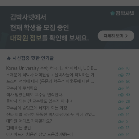
🔥 시선집중 핫한 인기글
Korea University 수학, 컴퓨터과학 이학사, UC Berkeley 산업공학 대학원 공학박사가 되는 것은 쉽지 않겠죠?
10
소재분야 석박사 대학원생 + 물박사들이 착각하는 거
72
포스텍 억까에 대해 (동문의 학문적 아웃풋에 대한 반박)
50
교수님이 무서워요
16
석사 받았는데도 교수랑 연락한다.
43
물박사 되는 건 교수탓도 있는거 아니냐
29
교수님이 슬럼프에 빠지게 되는 과정
40
진짜 제발 적당히 똑똑한 박사과정이라도 위에 있었으면..
14
대학원 어디로 가야할까요?
5
편애 하는 방법
12
이사이트가 처음엔 정말 도움많이됐는데
14