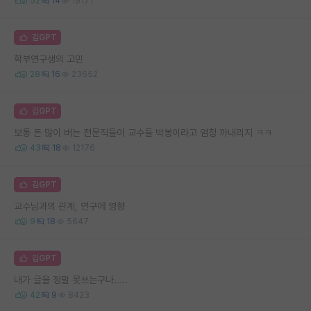
52
14
19171
김GPT
학부연구생의 고민
28
16
23652
김GPT
보통 돈 많이 버는 전문직들이 교수들 박봉이라고 엄청 까내리지 ㅋㅋ
43
18
12176
김GPT
교수님과의 관계, 연구에 영향
9
18
5647
김GPT
내가 글을 정말 못쓰는구나.....
42
9
8423