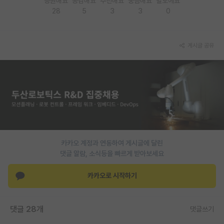
응원해요
공감해요
추천해요
궁금해요
별로에요
28
5
3
3
0
PI 전용 게시판
인문사회 계열 게시판
게시글 공유
특수/전문대학원 게시판
반도체/AI 게시판
장학금/장학생 게시판
학술 정보 게시판
홍보 게시판
카카오 계정과 연동하여 게시글에 달린
댓글 알람, 소식등을 빠르게 받아보세요
커리어
유학교육
카카오로 시작하기
이벤트
댓글 28개
댓글쓰기
반도체 아카데미