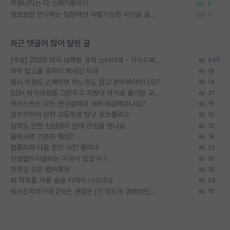
커뮤니티는 다 쓰레기통이지
6
정보보안 연구하는 입장에선 식별가능한 사진을 올리는건 비추이긴함
5
최근 댓글이 많이 달린 글
[무료] 2026 미국 대학원 유학 스타터팩 - 가이드북 & 합격자 컨택메일 템플릿
645
미박 탑스쿨 유학이 빡세진 이유
19
혹시 이정도 스펙이면 어느정도 잡고 준비해야하나요?
14
SSH 박사과정을 그만두고 지방대 박사로 옮기면 교수의 꿈은 끝일까요?
21
카이스트는 모든 연구실마다 서버 제공해주나요?
15
알츠하이머 관련 고등학생 탐구 포트폴리오
10
입학도 안한 신입생이 원래 관심을 받나요
10
물박사의 기준이 뭐임?
18
랩홈피에 다들 본인 사진 올리냐
22
신생랩가지말라는 이유가 있었구나
15
장학금 모은 랩비통장
14
AI 학회들 거품 슬슬 지적이 나오네요
24
박사진학하기에 2억은 괜찮은 (?) 정도의 경제력인가요
10