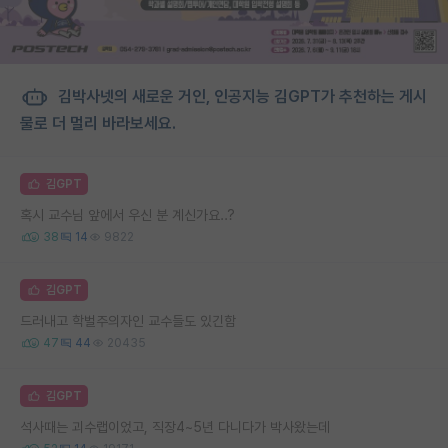
김박사넷의 새로운 거인, 인공지능 김GPT가 추천하는 게시
물로 더 멀리 바라보세요.
김GPT
혹시 교수님 앞에서 우신 분 계신가요..?
38
14
9822
김GPT
드러내고 학벌주의자인 교수들도 있긴함
47
44
20435
김GPT
석사때는 괴수랩이었고, 직장4~5년 다니다가 박사왔는데