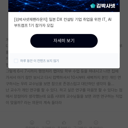
자유 게시판(아무개랩)
[김박사넷재팬라운지] 일본 DX 컨설팅 기업 취업을 위한 IT, AI
미국 유학 게시판
부트캠프 1기 참가자 모집
미국 대학원 합격 후기 게시판
개인적으로 우리 지도교수님을 보면서 든 생각임
자세히 보기
대학원생 모집 게시판
다들 교수는 연구하는 동시에 후학을 양성하는 직업이라하는데, 교수님 하루
를 보면 미팅 천국임
대학원 합격 후기 게시판
저 와중에 개인연구는 어떻게 하나 싶음. 출퇴근 지킨다면 개인연구를 할만
하루 동안 이 컨텐츠 보지 않기
한 환경도 시간도 안주어지시더라
연구실(PI) 홍보 게시판
그렇게 6시 7시까지 행정처리 랩미팅 학부 수업 등을 쳐내시고 나면 집에
가셔서 아기 잠깐 보시고 다시 컴백하셔서 10시부터 새벽까지 본인 개인 연
석박사 채용 정보 게시판
구하시는 우리 교수님을 보면 참으로 존경스럽고 대단하단 생각이 듦...
난 교수가 개인 연구를 할 수 있다. 하고 싶은 연구를 마음껏 할 수 있다는 점
임용 정보 게시판
에서 장점이라 생각했는데 요즘 시대의 교수님들을 보면 과연 연구하는 직업
학부 인턴 게시판
이 맞을까? 라는 의문이 계속 들더라
취업 게시판
임용 후기 게시판