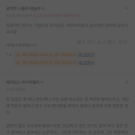
재팬라운지 🌸
공허한 니콜라 테슬라
2026.06.02
누적 신고가 20개 이상인 사용자입니다.
실질적인 연구는 기업으로 넘어갔음. 어중이떠중이 금수저만 대학에 남아서
교수함
3
0
3
5
37
대댓글 2개
대댓글 쓰기
해당 댓글을 보려면 로그인이 필요합니다.
로그인하기
해당 댓글을 보려면 로그인이 필요합니다.
로그인하기
재치있는 마키아벨리
2026.06.02
윗 덧글은 뭔 AI니 반도체니 이런 요즘 이슈되는 몇 학문만 말하는거고, 세상
에 학문이 얼마나 많고 교수/연구원들 분야가 얼마나 많은데 진짜 편협한 생
각..
글쓴이 말은 교수로써 말씀드리면, 언급하신 개인 연구는 혼자 하고 싶은 연
구 찾아보고 결과내고 논문적고.. 그런걸 의미하는 것 같은데 그런 측면에선