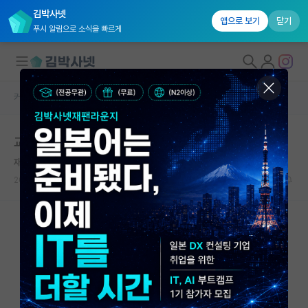
김박사넷
앱으로 보기
닫기
푸시 알림으로 소식을 빠르게
커뮤니티 홈
자유 게시판(아무개랩)
대학원생 모집
교수는 연구하는 직업이 아닌거 같다.
국내대학원 정보
재밌는 마리 퀴리
연구실&오픈랩
2026.06.02
28
14762
커뮤니티
커뮤니티 홈
전체글보기
베스트 게시판
IF 명예의전당