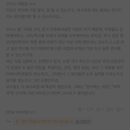
교수는 어렵죠 ㅠㅠ
이런건 포닥때 가장 많이, 잘 할 수 있는거고, 박사과정 때도 원하는 연구인
지는 운이겠지만 할 수 있는거구요..
교수는 말 그대로 돈도 받고 프로페셔널한 직업이 되기 때문에, 학생들도 강
의해야하고, 나라/학교를 위해서 과제를 수주해야하는 위치죠. 하고 싶은 연
구(개인연구)라 하면 용역 과제가 아닌 이상 과제 제안서는 교수가 스스로 하
고 싶은 연구를 적기 때문에 뭐 다른 직업에 비해선 가장 하고 싶은 연구를
할 수 있는거구요.
대신 직접 실험하고, 선행연구 찾고, 논문 적고 하는건 시간상 무리고(글쓴이
가 언급한 수 많은 미팅들, 학생지도, 강의, 행정 등등), 대신 그 역할을 제자
(석박사학생들)이 하는거고.. 그러면서 그 제자들은 논문 실력을 키우는거고
실적을 쌓는거고 그런 순환인거죠.
교수들도 다 박사과정 때 똑같이 겪었구요. 그래도 "연구하는 직업", "과학
자"란 단어에 가장 가까운건 여전히 교수라고 생각합니다.
1
9
7
0
2
대댓글 1개
대댓글 쓰기
해당 댓글을 보려면 로그인이 필요합니다.
로그인하기