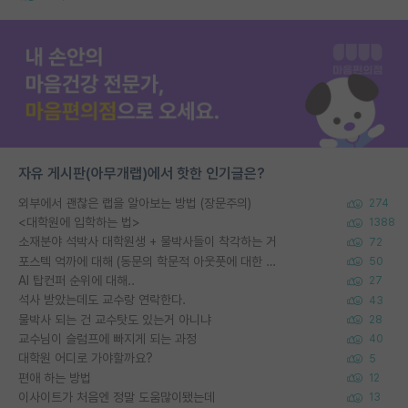
자유 게시판(아무개랩)에서 핫한 인기글은?
외부에서 괜찮은 랩을 알아보는 방법 (장문주의)
274
<대학원에 입학하는 법>
1388
소재분야 석박사 대학원생 + 물박사들이 착각하는 거
72
포스텍 억까에 대해 (동문의 학문적 아웃풋에 대한 반박)
50
AI 탑컨퍼 순위에 대해..
27
석사 받았는데도 교수랑 연락한다.
43
물박사 되는 건 교수탓도 있는거 아니냐
28
교수님이 슬럼프에 빠지게 되는 과정
40
대학원 어디로 가야할까요?
5
편애 하는 방법
12
이사이트가 처음엔 정말 도움많이됐는데
13