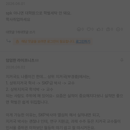
2026.06.01
재팬라운지 🌸
spk 아니면 대학원으로 학벌세탁 안 돼요.
학사취업하세요
0
0
2
0
0
대댓글 1개
대댓글 쓰기
해당 댓글을 보려면 로그인이 필요합니다.
로그인하기
덤덤한 라이프니츠
2026.06.02
지거국도 나름이긴 한데... 상위 지거국(부경충)에서는,
1. 상위지거국 학사 -> SKP급 박사 -> 교수
2. 상위지저국 학석박 -> 교수
되는 사람도 주위에 꽤 있어요~ 요즘은 실적이 중요해지다보니 실적만 좋으
면 학벌은 쉽게 뒤집힙니다.
이게 가능한 이유는, SKP박사야 열심히 해서 실적내면 되고,
지거국 박사는 괜찮냐 인데, 연구 지원금, 과제 수주 등은 지거국 교수들이
인서울 중위권 이하보단 월등히 따기 쉽고 잘 따시거든요.