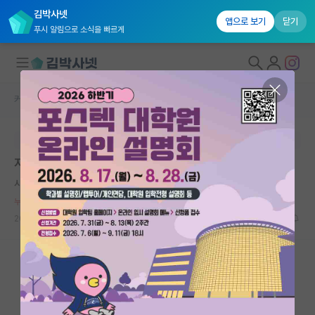
김박사넷
앱으로 보기
닫기
푸시 알림으로 소식을 빠르게
커뮤니티 홈
자유 게시판(아무개랩)
대학원생 모집
본문이 수정되지 않는 박제글입니다.
국내대학원 정보
지거국 마지노선 학번이 16학번까지라는데요
연구실&오픈랩
사려깊은 플라톤
커뮤니티
누적 신고가 20개 이상인 사용자입니다.
2026.06.01
6
2063
커뮤니티 홈
전체글보기
베스트 게시판
IF 명예의전당