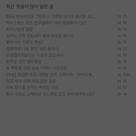
최근 댓글이 많이 달린 글
SSH 박사과정을 그만두고 지방대 박사로 옮기면 교수의 꿈은 끝일까요?
21
카이스트는 모든 연구실마다 서버 제공해주나요?
15
학부신입생 질문
12
입학도 안한 신입생이 원래 관심을 받나요
10
물박사의 기준이 뭐임?
15
랩홈피에 다들 본인 사진 올리냐
21
신생랩가지말라는 이유가 있었구나
10
장학금 모은 랩비통장
10
AI 학회들 거품 슬슬 지적이 나오네요
12
[무료] 2026 미국 대학원 유학 스타터팩 - 가이드북 & 합격자 컨택메일 템플릿
645
미국 박사 컨택 메일 답변 질문
10
미박 탑스쿨 유학이 빡세진 이유
17
혹시 이정도 스펙이면 어느정도 잡고 준비해야하나요?
14