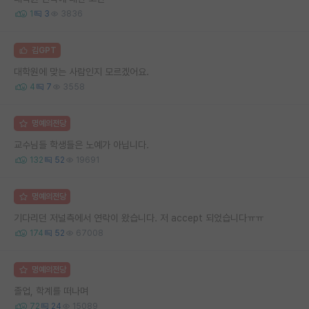
1
3
3836
김GPT
대학원에 맞는 사람인지 모르겠어요.
4
7
3558
명예의전당
교수님들 학생들은 노예가 아닙니다.
132
52
19691
명예의전당
기다리던 저널측에서 연락이 왔습니다. 저 accept 되었습니다ㅠㅠ
174
52
67008
명예의전당
졸업, 학계를 떠나며
72
24
15089