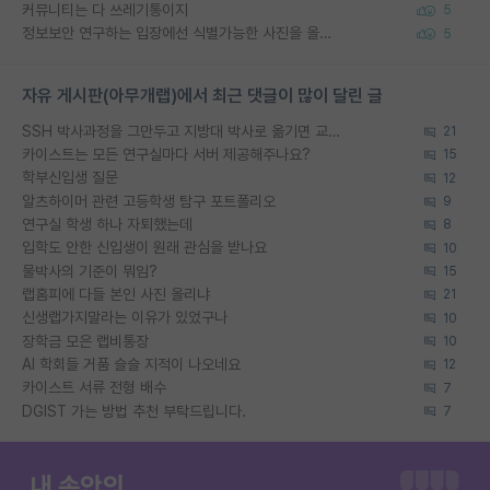
커뮤니티는 다 쓰레기통이지
5
정보보안 연구하는 입장에선 식별가능한 사진을 올리는건 비추이긴함
5
자유 게시판(아무개랩)에서 최근 댓글이 많이 달린 글
SSH 박사과정을 그만두고 지방대 박사로 옮기면 교수의 꿈은 끝일까요?
21
카이스트는 모든 연구실마다 서버 제공해주나요?
15
학부신입생 질문
12
알츠하이머 관련 고등학생 탐구 포트폴리오
9
연구실 학생 하나 자퇴했는데
8
입학도 안한 신입생이 원래 관심을 받나요
10
물박사의 기준이 뭐임?
15
랩홈피에 다들 본인 사진 올리냐
21
신생랩가지말라는 이유가 있었구나
10
장학금 모은 랩비통장
10
AI 학회들 거품 슬슬 지적이 나오네요
12
카이스트 서류 전형 배수
7
DGIST 가는 방법 추천 부탁드립니다.
7