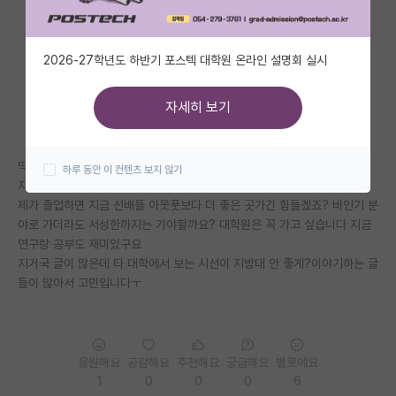
자유 게시판(아무개랩)
2026-27학년도 하반기 포스텍 대학원 온라인 설명회 실시
미국 유학 게시판
미국 대학원 합격 후기 게시판
자세히 보기
대학원생 모집 게시판
딱 10년전까지 기준으로 지거국 위상이 계속 내려가고 있다는데 저는 현재
하루 동안 이 컨텐츠 보지 않기
대학원 합격 후기 게시판
지거국에 학부 연구생 중이고 자대 석박까지 생각하고 있습니다
제가 졸업하면 지금 선배들 아웃풋보다 더 좋은 곳가긴 힘들겠죠? 비인기 분
연구실(PI) 홍보 게시판
야로 가더라도 서성한까지는 가야할까요? 대학원은 꼭 가고 싶습니다 지금
연구랑 공부도 재미있구요
석박사 채용 정보 게시판
지거국 글이 많은데 타 대학에서 보는 시선이 지방대 안 좋게?이야기하는 글
임용 정보 게시판
들이 많아서 고민입니다ㅜ
학부 인턴 게시판
취업 게시판
응원해요
공감해요
추천해요
궁금해요
별로에요
1
0
0
0
6
임용 후기 게시판