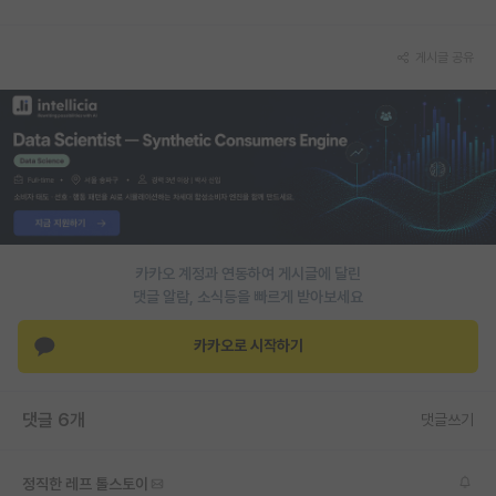
PI 전용 게시판
게시글 공유
인문사회 계열 게시판
특수/전문대학원 게시판
반도체/AI 게시판
장학금/장학생 게시판
학술 정보 게시판
카카오 계정과 연동하여 게시글에 달린
댓글 알람, 소식등을 빠르게 받아보세요
홍보 게시판
커리어
카카오로 시작하기
유학교육
댓글 6개
댓글쓰기
이벤트
반도체 아카데미
정직한 레프 톨스토이