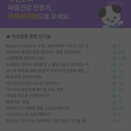
🔥 시선집중 핫한 인기글
Korea University 수학, 컴퓨터과학 이학사, UC Berkeley 산업공학 대학원 공학박사가 되는 것은 쉽지 않겠죠?
9
외부에서 괜찮은 랩을 알아보는 방법 (장문주의)
274
<대학원에 입학하는 법>
1388
소재분야 석박사 대학원생 + 물박사들이 착각하는 거
72
포스텍 억까에 대해 (동문의 학문적 아웃풋에 대한 반박)
50
AI 탑컨퍼 순위에 대해..
27
석사 받았는데도 교수랑 연락한다.
43
교수님이 슬럼프에 빠지게 되는 과정
40
대학원 어디로 가야할까요?
5
편애 하는 방법
12
이사이트가 처음엔 정말 도움많이됐는데
13
커뮤니티는 다 쓰레기통이지
5
정보보안 연구하는 입장에선 식별가능한 사진을 올리는건 비추이긴함
5