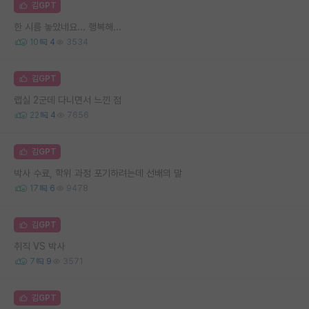
김GPT
한 시름 놓았네요... 행복해...
10
4
3534
김GPT
랩실 2군데 다니면서 느낀 점
22
4
7656
김GPT
박사 수료, 학위 과정 포기하려는데 선배의 말
17
6
9478
김GPT
취직 VS 박사
7
9
3571
김GPT