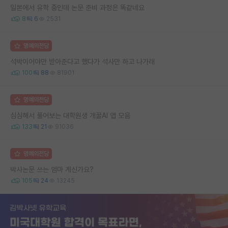
일본에서 유학 중인데 논문 준비 과정은 똑같네요
8
6
2531
명예의전당
석박이어야만 받아준다고 했다가 석사만 하고 나가래
100
88
81901
명예의전당
심심해서 풀어보는 대학원생 개꿀AI 앱 모음
133
21
91036
명예의전당
박사논문 쓰는 엄마 계신가요?
105
24
13245