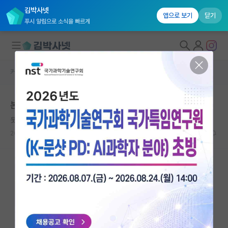
김박사넷
앱으로 보기
닫기
푸시 알림으로 소식을 빠르게
커뮤니티 홈
자유 게시판(아무개랩)
대학원생 모집
본인 박사과정생인데 학부생들한테 아는 것만 알려줌
국내대학원 정보
웃는 헤르만 헤세
연구실&오픈랩
2026.05.30
9
10676
커뮤니티
커뮤니티 홈
전체글보기
베스트 게시판
IF 명예의전당