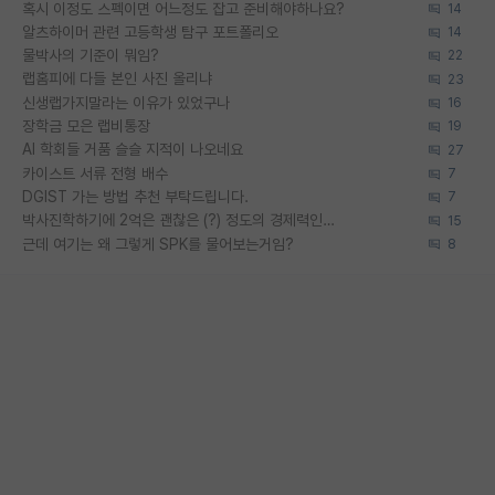
혹시 이정도 스펙이면 어느정도 잡고 준비해야하나요?
14
알츠하이머 관련 고등학생 탐구 포트폴리오
14
물박사의 기준이 뭐임?
22
랩홈피에 다들 본인 사진 올리냐
23
신생랩가지말라는 이유가 있었구나
16
장학금 모은 랩비통장
19
AI 학회들 거품 슬슬 지적이 나오네요
27
카이스트 서류 전형 배수
7
DGIST 가는 방법 추천 부탁드립니다.
7
박사진학하기에 2억은 괜찮은 (?) 정도의 경제력인가요
15
근데 여기는 왜 그렇게 SPK를 물어보는거임?
8