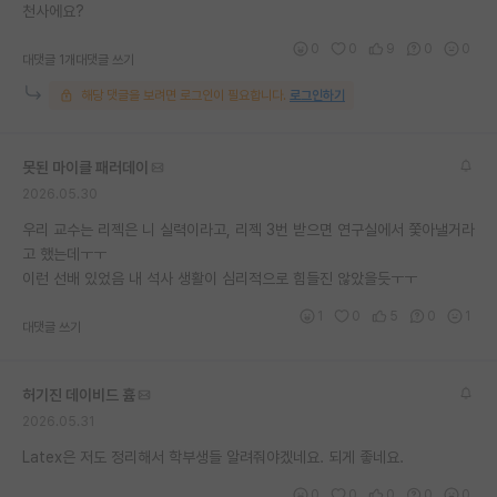
천사에요?
0
0
9
0
0
대댓글 1개
대댓글 쓰기
해당 댓글을 보려면 로그인이 필요합니다.
로그인하기
못된 마이클 패러데이
2026.05.30
우리 교수는 리젝은 니 실력이라고, 리젝 3번 받으면 연구실에서 쫓아낼거라
고 했는데ㅜㅜ
이런 선배 있었음 내 석사 생활이 심리적으로 힘들진 않았을듯ㅜㅜ
1
0
5
0
1
대댓글 쓰기
허기진 데이비드 흄
2026.05.31
Latex은 저도 정리해서 학부생들 알려줘야겠네요. 되게 좋네요.
0
0
0
0
0