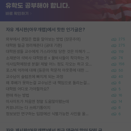
자유 게시판(아무개랩)에서 핫한 인기글은?
외부에서 괜찮은 랩을 알아보는 방법 (장문주의)
275
대학원 월급 정리해준다 (공대 기준)
275
대학원생들 교수에게 가스라이팅 당한 것은 이해가 갑니다. 안타깝네요.
119
소재분야 석박사 대학원생 + 물박사들이 착각하는 거
76
석사입학예정생 분들! 제발 어느 정도 각오는 하고 오세요.
156
포스텍 억까에 대해 (동문의 학문적 아웃풋에 대한 반박)
50
교수님이 슬럼프에 빠지게 되는 과정
40
왜 후배가 못하는걸 교수님은 내 책임으로 돌리는걸까요?
6
대학원 어디로 가야할까요?
5
편애 하는 방법
16
이사이트가 처음엔 정말 도움많이됐는데
14
커뮤니티는 다 쓰레기통이지
6
정보보안 연구하는 입장에선 식별가능한 사진을 올리는건 비추이긴함
6
자유 게시판(아무개랩)에서 최근 댓글이 많이 달린 글