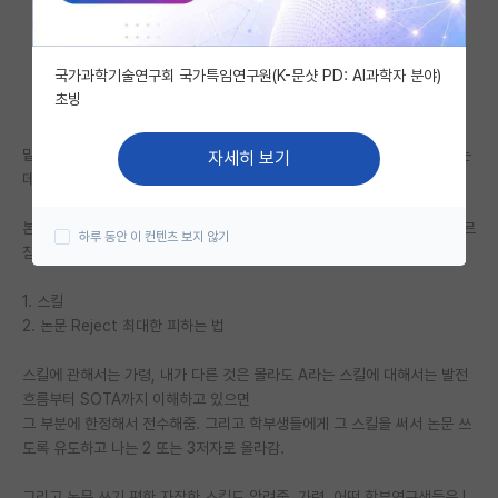
자유 게시판(아무개랩)
국가과학기술연구회 국가특임연구원(K-문샷 PD: AI과학자 분야)
미국 유학 게시판
초빙
미국 대학원 합격 후기 게시판
밑에 타대 박사과정생이 뭐 아는 게 있어서 학부생을 지도 하냐는 글을 봤는
자세히 보기
대학원생 모집 게시판
데 ㅋ
대학원 합격 후기 게시판
본인 타대생이고 교수님 지시로 방치된 학부연구생들한테 딱 두 가지만 가르
하루 동안 이 컨텐츠 보지 않기
침
연구실(PI) 홍보 게시판
1. 스킬
석박사 채용 정보 게시판
2. 논문 Reject 최대한 피하는 법
임용 정보 게시판
스킬에 관해서는 가령, 내가 다른 것은 몰라도 A라는 스킬에 대해서는 발전
학부 인턴 게시판
흐름부터 SOTA까지 이해하고 있으면
그 부분에 한정해서 전수해줌. 그리고 학부생들에게 그 스킬을 써서 논문 쓰
취업 게시판
도록 유도하고 나는 2 또는 3저자로 올라감.
임용 후기 게시판
그리고 논문 쓰기 편한 자잘한 스킬도 알려줌. 가령, 어떤 학부연구생들은 L