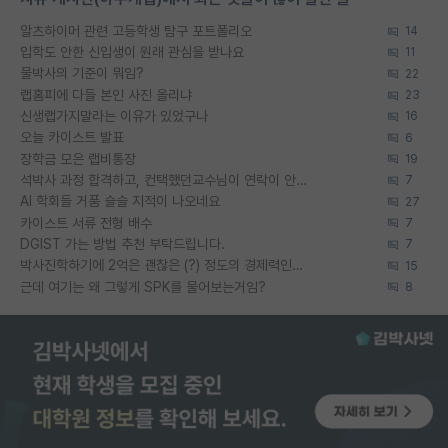
알츠하이머 관련 고등학생 탐구 포트폴리오
14
입학도 안한 신입생이 원래 관심을 받나요
11
물박사의 기준이 뭐임?
22
랩홈피에 다들 본인 사진 올리냐
23
신생랩가지말라는 이유가 있었구나
16
오늘 카이스트 발표
6
장학금 모은 랩비통장
19
석박사 과정 합격하고, 컨택했던교수님이 연락이 안됩니다...
7
AI 학회들 거품 슬슬 지적이 나오네요
27
카이스트 서류 전형 배수
7
DGIST 가는 방법 추천 부탁드립니다.
7
박사진학하기에 2억은 괜찮은 (?) 정도의 경제력인가요
15
근데 여기는 왜 그렇게 SPK를 물어보는거임?
8