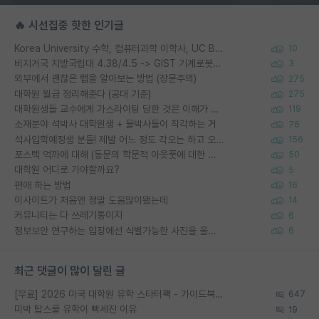
🔥 시선집중 핫한 인기글
Korea University 수학, 컴퓨터과학 이학사, UC Berkeley 산업공학 대학원 공학박사가 되는 것은 쉽지 않겠죠?
10
비지거국 지방국립대 4.38/4.5 -> GIST 기계로봇공학과 석사
3
외부에서 괜찮은 랩을 알아보는 방법 (장문주의)
275
대학원 월급 정리해준다 (공대 기준)
275
대학원생들 교수에게 가스라이팅 당한 것은 이해가 갑니다. 안타깝네요.
119
소재분야 석박사 대학원생 + 물박사들이 착각하는 거
76
석사입학예정생 분들! 제발 어느 정도 각오는 하고 오세요.
156
포스텍 억까에 대해 (동문의 학문적 아웃풋에 대한 반박)
50
대학원 어디로 가야할까요?
5
편애 하는 방법
16
이사이트가 처음엔 정말 도움많이됐는데
14
커뮤니티는 다 쓰레기통이지
6
정보보안 연구하는 입장에선 식별가능한 사진을 올리는건 비추이긴함
6
최근 댓글이 많이 달린 글
[무료] 2026 미국 대학원 유학 스타터팩 - 가이드북 & 합격자 컨택메일 템플릿
647
미박 탑스쿨 유학이 빡세진 이유
19