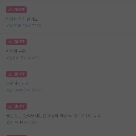
김GPT
박사는 하기 싫어요
20
20
7270
김GPT
학부생 논문
8
7
14433
김GPT
논문 4번 리젝
34
12
10657
김GPT
좋은 논문 실적을 내는건 학생의 역량 vs 지도교수의 능력
1
14
6327