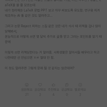
aTeX을 쓸 줄 모르는데
PI 전용 게시판
내가 정리해둔 LaTeX 문법 PPT 보고 자꾸 써보도록 유도함. 연구용 피겨
제조하는 AI 툴 같은 것도 알려주고...
인문사회 계열 게시판
그리고 논문 Reject 피하는 스킬 같은 것은 내가 석사 때 리젝을 겁나 많이
특수/전문대학원 게시판
당해봐서,
반도체/AI 게시판
본능적으로 어떻게 쓰면 몇 달씩 추가로 곷통 받고 그러는 포인트를 알기 때
문에
장학금/장학생 게시판
이렇게 쓰면 리젝당한다는 거 알려줌. 사회생활은 알아서들 배우라고 하고
학술 정보 게시판
나한테만 선 안넘으면 ㅈㄹ 절대 안 함.
홍보 게시판
이 정도 알려주면 그렇게 문제 될 것 같지는 않은데여?
커리어
유학교육
응원해요
공감해요
추천해요
궁금해요
별로에요
이벤트
21
2
4
0
2
반도체 아카데미