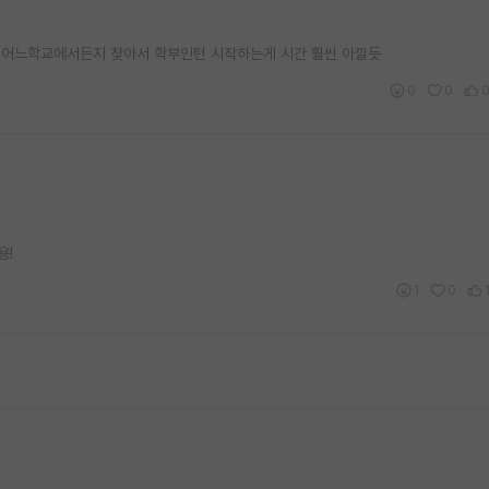
 어느학교에서든지 찾아서 학부인턴 시작하는게 시간 훨씬 아낄듯
0
0
용!
1
0