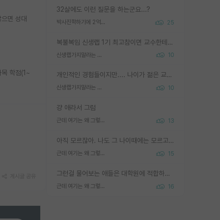
32살에도 이런 질문을 하는군요...?
않으면 성대
박사진학하기에 2억은 괜찮은 (?) 정도의 경제력인가요
25
복불복임 신생랩 1기 최고참이면 교수한테 직접 지도받는 시간이 매우 많음 제대로 된 교수라면 말이지 그게 아니라면 그냥 넌 해방 불가능한 노예 1호에 감점쓰레기통이 되는거고
신생랩가지말라는 이유가 있었구나
10
목 학점(1~
개인적인 경험들이지만.... 나이가 젊은 교수일수록 꼰대라는 가면을 쓴 채로 무례함을 행동하는 경우가 거의 90% 정도였음. 나이가 어린데 다른 또래들과 달리 명예, 권력, 재력까지 얻었으니 세상 다 가진 기분이겠지. 오히러 나이 든 교수들이 행동과 말을 더 조심하시더라.
신생랩가지말라는 이유가 있었구나
10
걍 애라서 그럼
근데 여기는 왜 그렇게 SPK를 물어보는거임?
13
아직 모르잖아. 나도 그 나이때에는 모르고 평가 받고 안심하고 싶었어.
근데 여기는 왜 그렇게 SPK를 물어보는거임?
15
그런걸 물어보는 애들은 대학원에 적합하지 않다
게시글 공유
근데 여기는 왜 그렇게 SPK를 물어보는거임?
16