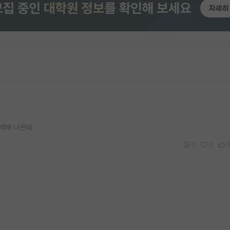
 백배 나은데
0
0