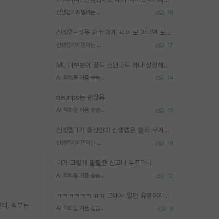
신생랩가지말라는 이유가 있었구나
19
신생랩+젊은 교수 이게 ㄹㅇ 모 아니면 도인듯.
신생랩가지말라는 이유가 있었구나
17
ML 대부분이 골드 스탠다드 하나 상정해놓고 (벤치마크 데이터셋이 여러 개면 여러 개 상정) 그거 얼마나 잘 맞추나 싸움임 가끔 번뜩이는 설계 철학을 보여주는 논문들도 있지만 대부분 그거 성적 얼마나 더 올리느라에 혈안이 되어 있는 측면이 잇음
AI 학회들 거품 슬슬 지적이 나오네요
14
neurips는 괜찮음
AI 학회들 거품 슬슬 지적이 나오네요
10
신생랩 1기 출신인데 신생랩은 줠라 무거운 바벨 같은거임. 들면 대박인데 못들면 깔려 죽음. 아무도 알려주지 않는 환경에서 자생해야하지만, 일단 살아남았다면 그 어떤 사람보다 악착같고 생존력 높은 사람으로 거듭날 수 있음
신생랩가지말라는 이유가 있었구나
19
내가 그렇게 말할땐 신고나 누르더니
AI 학회들 거품 슬슬 지적이 나오네요
12
ㅋㅋㅋㅋㅋㅋ ㅠㅠ 그래서 일단 유명해지는게 중요한거같습니다
데, 학부는
AI 학회들 거품 슬슬 지적이 나오네요
9