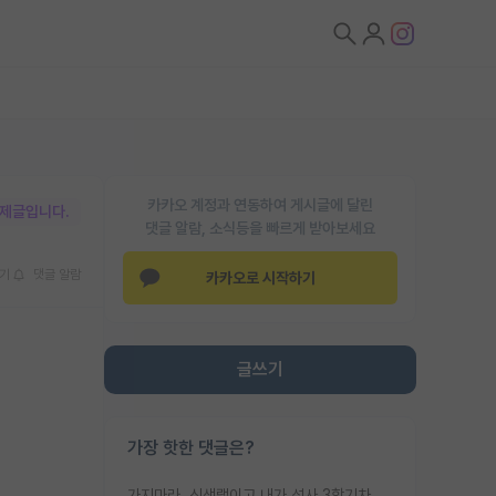
카카오 계정과 연동하여 게시글에 달린
박제글입니다.
댓글 알람, 소식등을 빠르게 받아보세요
기
댓글 알람
카카오로 시작하기
글쓰기
가장 핫한 댓글은?
가지마라. 신생랩이고 내가 석사 3학기차인데 최고참인데 나도 아무것도 모르는데 교수가 후배들 왜 논문 교육 안시키냐. 논문 왜 안 써오냐 닦달한다