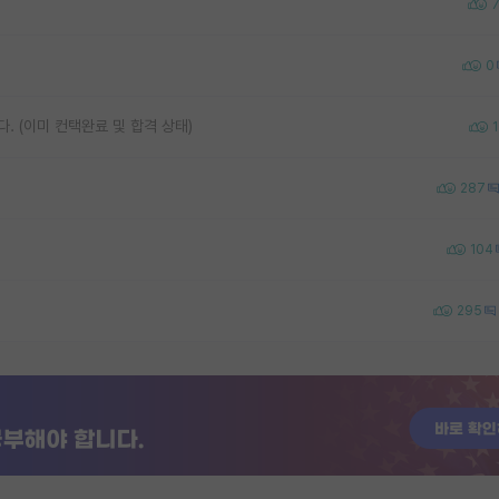
0
. (이미 컨택완료 및 합격 상태)
1
287
104
295