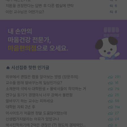
지원을 권장한다는 답변 후 다른 랩실에 연락
6
이런 교수님은 어떤가요?
8
🔥 시선집중 핫한 인기글
외부에서 괜찮은 랩을 알아보는 방법 (장문주의)
281
교수들 원래 말바꾸는게 일상인가요?
16
소재분야 석박사 대학원생 + 물박사들이 착각하는 거
79
연구실 동기가 경쟁의식 너무 강해서 불편함
25
말바꾸기 하는 교수는 피하세요
56
대학원 자퇴 2년 후
114
이사이트가 처음엔 정말 도움많이됐는데
27
신생랩가지말라는 이유가 있었구나
24
박사진학하기에 2억은 괜찮은 (?) 정도의 경제력인가요
9