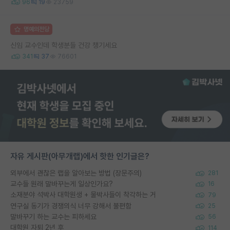
96
19
23759
명예의전당
신임 교수인데 학생분들 건강 챙기세요
341
37
76601
자유 게시판(아무개랩)에서 핫한 인기글은?
외부에서 괜찮은 랩을 알아보는 방법 (장문주의)
281
교수들 원래 말바꾸는게 일상인가요?
16
소재분야 석박사 대학원생 + 물박사들이 착각하는 거
79
연구실 동기가 경쟁의식 너무 강해서 불편함
25
말바꾸기 하는 교수는 피하세요
56
대학원 자퇴 2년 후
114