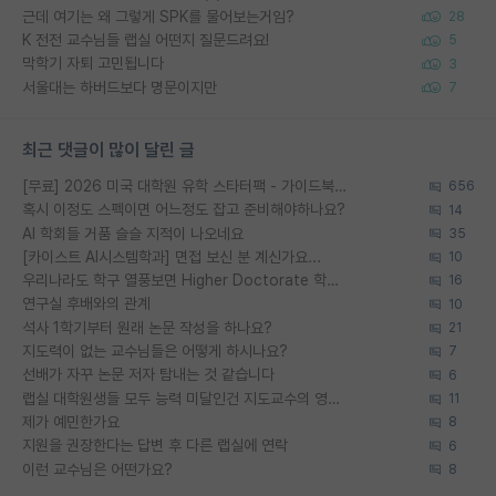
근데 여기는 왜 그렇게 SPK를 물어보는거임?
28
K 전전 교수님들 랩실 어떤지 질문드려요!
5
막학기 자퇴 고민됩니다
3
서울대는 하버드보다 명문이지만
7
최근 댓글이 많이 달린 글
[무료] 2026 미국 대학원 유학 스타터팩 - 가이드북 & 합격자 컨택메일 템플릿
656
혹시 이정도 스펙이면 어느정도 잡고 준비해야하나요?
14
AI 학회들 거품 슬슬 지적이 나오네요
35
[카이스트 AI시스템학과] 면접 보신 분 계신가요...
10
우리나라도 학구 열풍보면 Higher Doctorate 학위가 필요하다고 봅니다.
16
연구실 후배와의 관계
10
석사 1학기부터 원래 논문 작성을 하나요?
21
지도력이 없는 교수님들은 어떻게 하시나요?
7
선배가 자꾸 논문 저자 탐내는 것 같습니다
6
랩실 대학원생들 모두 능력 미달인건 지도교수의 영향 아닌가?
11
제가 예민한가요
8
지원을 권장한다는 답변 후 다른 랩실에 연락
6
이런 교수님은 어떤가요?
8