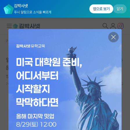
김박사넷
앱으로 보기
닫기
푸시 알림으로 소식을 빠르게
커뮤니티 홈
자유 게시판(아무개랩)
대학원생 모집
일반인 입니다. AI 도움을 받아 이론을 썼고 저급하지만 논
국내대학원 정보
문화도 해보았습니다.
연구실&오픈랩
방정맞은 아인슈타인
커뮤니티
2026.05.11
62
10150
커뮤니티 홈
전체글보기
베스트 게시판
IF 명예의전당