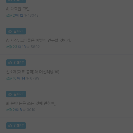
AI 대학원 고민
2
12
13042
김GPT
AI 세상. 그대들은 어떻게 연구할 것인가.
23
13
5802
김GPT
신소재(재료 공학)와 머신러닝(AI)
10
14
6789
김GPT
ai 분야 논문 쓰는 것에 관하여,,
2
8
3010
김GPT