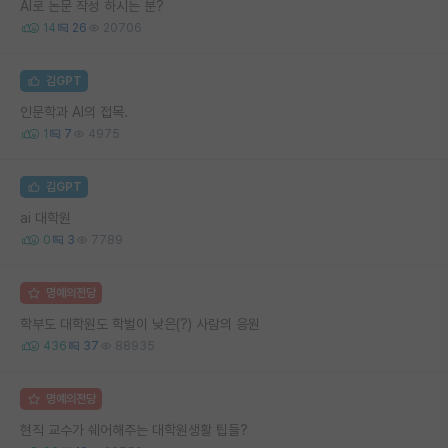
AI로 논문 작성 하시는 분?
14
26
20706
김GPT
인문학과 AI의 접목.
1
7
4975
김GPT
ai 대학원
0
3
7789
명예의전당
학부도 대학원도 학벌이 낮은(?) 사람의 응원
436
37
88935
명예의전당
현직 교수가 쉐어해주는 대학원생활 팁들?