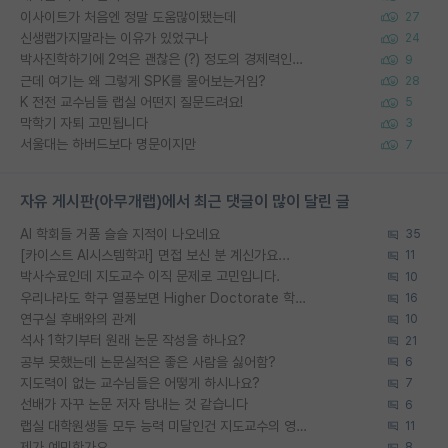
이사이트가 처음엔 정말 도움많이됐는데
27
신생랩가지말라는 이유가 있었구나
24
박사진학하기에 2억은 괜찮은 (?) 정도의 경제력인가요
9
근데 여기는 왜 그렇게 SPK를 물어보는거임?
28
K 전전 교수님들 랩실 어떤지 질문드려요!
5
막학기 자퇴 고민됩니다
3
서울대는 하버드보다 명문이지만
7
자유 게시판(아무개랩)에서 최근 댓글이 많이 달린 글
AI 학회들 거품 슬슬 지적이 나오네요
35
[카이스트 AI시스템학과] 면접 보신 분 계신가요...
11
박사수료인데 지도교수 이직 문제로 고민입니다.
10
우리나라도 학구 열풍보면 Higher Doctorate 학위가 필요하다고 봅니다.
16
연구실 후배와의 관계
10
석사 1학기부터 원래 논문 작성을 하나요?
21
공부 못했는데 논문실적은 좋은 사람을 싫어함?
6
지도력이 없는 교수님들은 어떻게 하시나요?
7
선배가 자꾸 논문 저자 탐내는 것 같습니다
6
랩실 대학원생들 모두 능력 미달인건 지도교수의 영향 아닌가?
11
제가 예민한가요
8