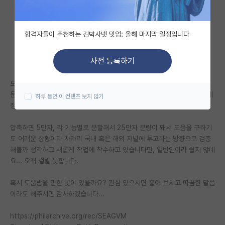
자유 게시판(아무개랩)
합격자들이 추천하는 김박사넷 밋업: 올해 마지막 일정입니다
미국 유학 게시판
미국 대학원 합격 후기 게시판
사전 등록하기
대학원생 모집 게시판
도덕/윤리학과 접점이 없었는데 어쩌다 보니 이론을 세우고 투박하나마 논
문화도 하게 되었습니다. 다른 목적이 있어서가 아니라, 외부에 보이고 이게
하루 동안 이 컨텐츠 보지 않기
대학원 합격 후기 게시판
정말 제 망상에 불과한지, AI 에게 속아 쓴 글인지 확신이 없었거든요.
연구실(PI) 홍보 게시판
압축하면 5만자, 각 기능별로 분할해서 25만자 분량이 돼서 도움을 구하기
도 어려운 상황이라 차라리 국내 혹은 해외 저널에 투고하는 방향으로 검증
석박사 채용 정보 게시판
해볼까 생각하고 새롭게 작업에 착수하고 있습니다만, 일반인이라 쉽지 않네
임용 정보 게시판
요... 오래 걸릴 듯합니다.
학부 인턴 게시판
혹시 도움받을 만한 곳이 있을까요? 관심 있으시면 훑어 보시고 따끔한 말씀
이라도 해주시면 감사하겠습니다...
취업 게시판
https://philarchive.org/rec/SEAGVM
임용 후기 게시판