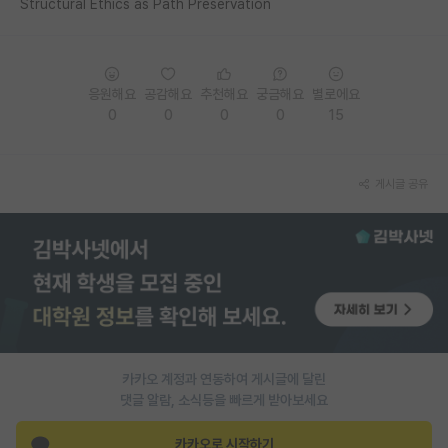
Structural Ethics as Path Preservation
PI 전용 게시판
인문사회 계열 게시판
응원해요
공감해요
추천해요
궁금해요
별로에요
특수/전문대학원 게시판
0
0
0
0
15
반도체/AI 게시판
게시글 공유
장학금/장학생 게시판
학술 정보 게시판
홍보 게시판
커리어
유학교육
카카오 계정과 연동하여 게시글에 달린
이벤트
댓글 알람, 소식등을 빠르게 받아보세요
반도체 아카데미
카카오로 시작하기