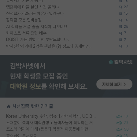
물박사의 기준이 뭐임?
18
랩홈피에 다들 본인 사진 올리냐
23
신생랩가지말라는 이유가 있었구나
15
장학금 모은 랩비통장
14
AI 학회들 거품 슬슬 지적이 나오네요
25
카이스트 서류 전형 배수
7
DGIST 가는 방법 추천 부탁드립니다.
7
박사진학하기에 2억은 괜찮은 (?) 정도의 경제력인가요
10
🔥 시선집중 핫한 인기글
Korea University 수학, 컴퓨터과학 이학사, UC Berkeley 산업공학 대학원 공학박사가 되는 것은 쉽지 않겠죠?
10
소재분야 석박사 대학원생 + 물박사들이 착각하는 거
72
포스텍 억까에 대해 (동문의 학문적 아웃풋에 대한 반박)
50
교수님이 무서워요
16