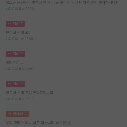
학교와 금전적인 부분에 연구 fit을 맞추는 것에 대해 어떻게 생각하시나요
0
0
1370
김GPT
연구실 선택 고민
0
1
1688
김GPT
흥미로운 글
4
8
2060
김GPT
연구실 선택 조언 부탁드립니다.
0
0
1023
명예의전당
용의 꼬리가 되니 너무 힘듭니다(하소연 글)