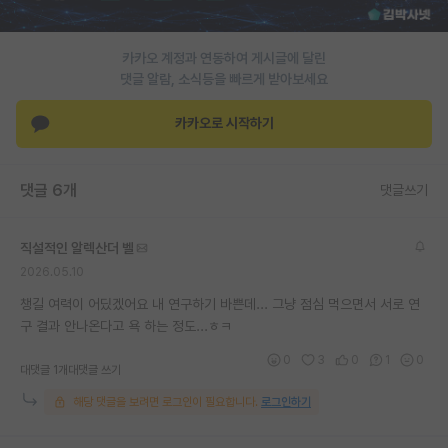
재팬라운지 🌸
카카오 계정과 연동하여 게시글에 달린
댓글 알람, 소식등을 빠르게 받아보세요
카카오로 시작하기
댓글 6개
댓글쓰기
직설적인 알렉산더 벨
2026.05.10
챙길 여력이 어딨겠어요 내 연구하기 바쁜데... 그냥 점심 먹으면서 서로 연
구 결과 안나온다고 욕 하는 정도...ㅎㅋ
0
3
0
1
0
대댓글 1개
대댓글 쓰기
해당 댓글을 보려면 로그인이 필요합니다.
로그인하기