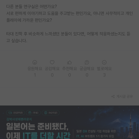
다른 분들 연구실은 어떤가요?
PI 전용 게시판
서로 편하게 이야기하고 도움을 주고받는 편인가요, 아니면 사무적이고 개인
플레이에 가까운 편인가요?
인문사회 계열 게시판
타대 진학 후 비슷하게 느끼셨던 분들이 있다면, 어떻게 적응하셨는지도 듣
특수/전문대학원 게시판
고 싶습니다.
반도체/AI 게시판
장학금/장학생 게시판
응원해요
공감해요
추천해요
궁금해요
별로에요
학술 정보 게시판
1
0
0
0
3
홍보 게시판
커리어
게시글 공유
유학교육
이벤트
반도체 아카데미