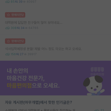
85
39
40997
명예의전당
대학원에 답답한 친구들이 많이 보이네요...
308
34
64765
명예의전당
석사입학예정생 분들! 제발 어느 정도 각오는 하고 오세요.
156
27
39917
자유 게시판(아무개랩)에서 핫한 인기글은?
소재분야 석박사 대학원생 + 물박사들이 착각하는 거
72