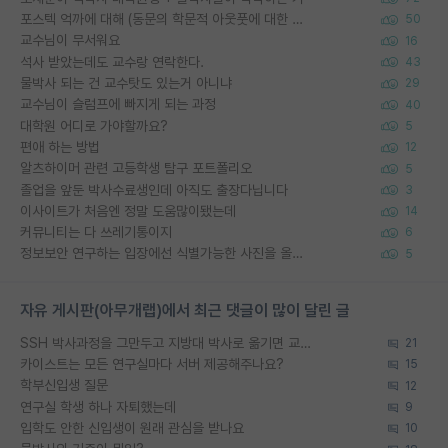
포스텍 억까에 대해 (동문의 학문적 아웃풋에 대한 반박)
50
교수님이 무서워요
16
석사 받았는데도 교수랑 연락한다.
43
물박사 되는 건 교수탓도 있는거 아니냐
29
교수님이 슬럼프에 빠지게 되는 과정
40
대학원 어디로 가야할까요?
5
편애 하는 방법
12
알츠하이머 관련 고등학생 탐구 포트폴리오
5
졸업을 앞둔 박사수료생인데 아직도 출장다닙니다
3
이사이트가 처음엔 정말 도움많이됐는데
14
커뮤니티는 다 쓰레기통이지
6
정보보안 연구하는 입장에선 식별가능한 사진을 올리는건 비추이긴함
5
자유 게시판(아무개랩)에서 최근 댓글이 많이 달린 글
SSH 박사과정을 그만두고 지방대 박사로 옮기면 교수의 꿈은 끝일까요?
21
카이스트는 모든 연구실마다 서버 제공해주나요?
15
학부신입생 질문
12
연구실 학생 하나 자퇴했는데
9
입학도 안한 신입생이 원래 관심을 받나요
10