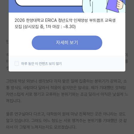
자유 게시판(아무개랩)
2026 한양대학교 ERICA 청년도약 인재양성 부트캠프 교육생
미국 유학 게시판
모집 (상시모집 중, 1차 마감 : ~8.30)
미국 대학원 합격 후기 게시판
안녕하세요. 수도권 대학에서 타대 석사로 진학한 대학원생입니다.
자세히 보기
대학원생 모집 게시판
석사 진학 전에는 연구실 생활에 대해 나름 기대가 있었습니다. 서로 연구 이
대학원 합격 후기 게시판
야기도 하고, 힘든 부분이 있으면 어느 정도 도와주고, 같이 버티는 분위기를
하루 동안 이 컨텐츠 보지 않기
생각했는데요.
연구실(PI) 홍보 게시판
그런데 막상 와보니 생각보다 각자 맡은 일에 집중하는 분위기가 강하고, 소
석박사 채용 정보 게시판
통 방식도 사람마다 달라서 적응이 쉽지만은 않네요. 제가 기대했던 것처럼
자연스럽게 서로 챙기고 교류하는 분위기와는 조금 달라서 아직은 낯설게 느
임용 정보 게시판
껴집니다.
학부 인턴 게시판
물론 연구실마다 다르고, 대학원이 원래 마냥 친목적인 곳은 아니라는 것도
취업 게시판
알고 있습니다. 그래도 어느 정도는 서로 챙겨주는 분위기를 기대했던 것 같
아서 더 그렇게 느껴지는지도 모르겠습니다.
임용 후기 게시판