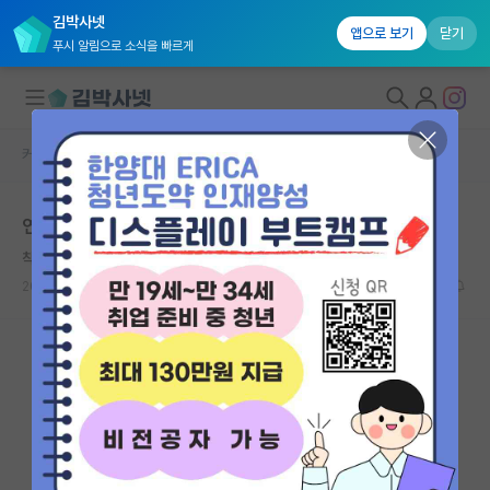
김박사넷
앱으로 보기
닫기
푸시 알림으로 소식을 빠르게
커뮤니티 홈
자유 게시판(아무개랩)
대학원생 모집
연구실 분위기 다들 어떤가요??
국내대학원 정보
착한 갈릴레오 갈릴레이
연구실&오픈랩
2026.05.10
6
1785
커뮤니티
커뮤니티 홈
전체글보기
베스트 게시판
IF 명예의전당