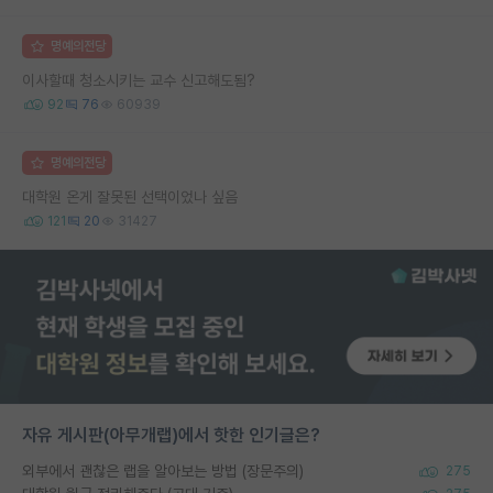
명예의전당
이사할때 청소시키는 교수 신고해도됨?
92
76
60939
명예의전당
대학원 온게 잘못된 선택이었나 싶음
121
20
31427
자유 게시판(아무개랩)에서 핫한 인기글은?
외부에서 괜찮은 랩을 알아보는 방법 (장문주의)
275