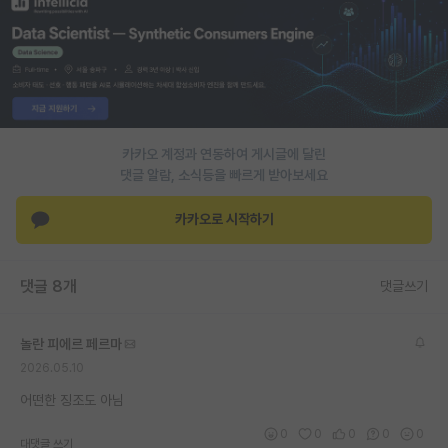
PI 전용 게시판
인문사회 계열 게시판
특수/전문대학원 게시판
반도체/AI 게시판
카카오 계정과 연동하여 게시글에 달린
댓글 알람, 소식등을 빠르게 받아보세요
장학금/장학생 게시판
카카오로 시작하기
학술 정보 게시판
홍보 게시판
댓글 8개
댓글쓰기
커리어
놀란 피에르 페르마
유학교육
2026.05.10
이벤트
어떤한 징조도 아님
반도체 아카데미
0
0
0
0
0
대댓글 쓰기