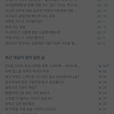
석사입학예정생 분들! 제발 어느 정도 각오는 하고 오세요.
156
포스텍 억까에 대해 (동문의 학문적 아웃풋에 대한 반박)
50
교수님이 슬럼프에 빠지게 되는 과정
40
대학원 어디로 가야할까요?
5
편애 하는 방법
16
이사이트가 처음엔 정말 도움많이됐는데
14
커뮤니티는 다 쓰레기통이지
6
정보보안 연구하는 입장에선 식별가능한 사진을 올리는건 비추이긴함
6
최근 댓글이 많이 달린 글
[무료] 2026 미국 대학원 유학 스타터팩 - 가이드북 & 합격자 컨택메일 템플릿
647
미박 탑스쿨 유학이 빡세진 이유
19
혹시 이정도 스펙이면 어느정도 잡고 준비해야하나요?
14
알츠하이머 관련 고등학생 탐구 포트폴리오
14
물박사의 기준이 뭐임?
22
랩홈피에 다들 본인 사진 올리냐
23
신생랩가지말라는 이유가 있었구나
16
장학금 모은 랩비통장
20
AI 학회들 거품 슬슬 지적이 나오네요
27