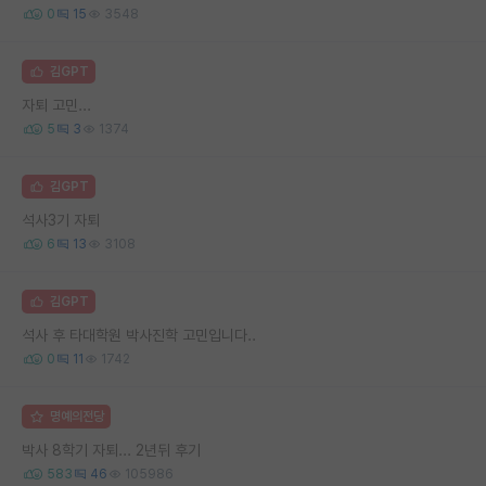
0
15
3548
김GPT
자퇴 고민...
5
3
1374
김GPT
석사3기 자퇴
6
13
3108
김GPT
석사 후 타대학원 박사진학 고민입니다..
0
11
1742
명예의전당
박사 8학기 자퇴... 2년뒤 후기
583
46
105986