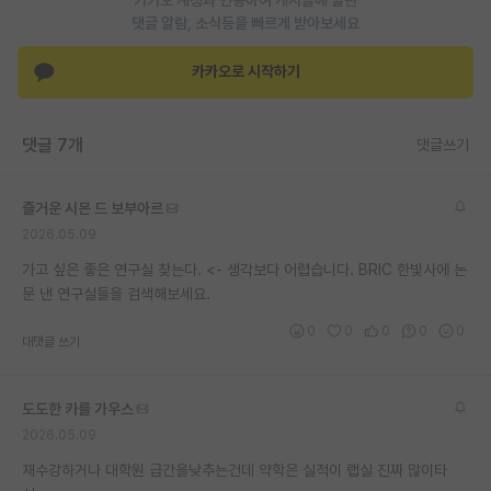
댓글 알람, 소식등을 빠르게 받아보세요
재팬라운지 🌸
카카오로 시작하기
댓글 7개
댓글쓰기
즐거운 시몬 드 보부아르
2026.05.09
가고 싶은 좋은 연구실 찾는다. <- 생각보다 어렵습니다. BRIC 한빛사에 논
문 낸 연구실들을 검색해보세요.
0
0
0
0
0
대댓글 쓰기
도도한 카를 가우스
2026.05.09
재수강하거나 대학원 급간을낮추는건데 약학은 실적이 랩실 진짜 많이타