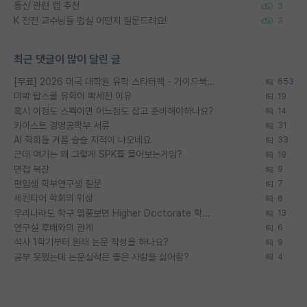
통신 관련 랩 추천
3
K 전전 교수님들 랩실 어떤지 질문드려요!
3
최근 댓글이 많이 달린 글
[무료] 2026 미국 대학원 유학 스타터팩 - 가이드북 & 합격자 컨택메일 템플릿
653
미박 탑스쿨 유학이 빡세진 이유
19
혹시 이정도 스펙이면 어느정도 잡고 준비해야하나요?
14
카이스트 경영공학부 서류
31
AI 학회들 거품 슬슬 지적이 나오네요
33
근데 여기는 왜 그렇게 SPK를 물어보는거임?
19
면접 복장
9
편입생 학부연구생 질문
7
세컨티어 학회의 위상
6
우리나라도 학구 열풍보면 Higher Doctorate 학위가 필요하다고 봅니다.
13
연구실 후배와의 관계
6
석사 1학기부터 원래 논문 작성을 하나요?
9
공부 못했는데 논문실적은 좋은 사람을 싫어함?
4