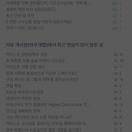
타대학원 컨텍 준비중인데, 지도교수님께는 언제 말씀드려야 할까요?
2
정출연 학연 박사 질문(DGIST)
2
통신 관련 랩 추천
3
K 전전 교수님들 랩실 어떤지 질문드려요!
3
막학기 자퇴 고민됩니다
2
자유 게시판(아무개랩)에서 최근 댓글이 많이 달린 글
카이스트 경영공학부 서류
31
AI 학회들 거품 슬슬 지적이 나오네요
33
카이스트 서류 전형 배수
11
SPK 대학원 현실적으로 가능한 스펙인가요?
6
근데 여기는 왜 그렇게 SPK를 물어보는거임?
19
면접 복장
9
편입생 학부연구생 질문
7
세컨티어 학회의 위상
6
우리나라도 학구 열풍보면 Higher Doctorate 학위가 필요하다고 봅니다.
13
연구실 후배와의 관계
6
석사 1학기부터 원래 논문 작성을 하나요?
9
카이스트 교수님들 중에서도 연구실 홈페이지를 마련 안 하신 분들이 계시던데
4
공부 못했는데 논문실적은 좋은 사람을 싫어함?
4