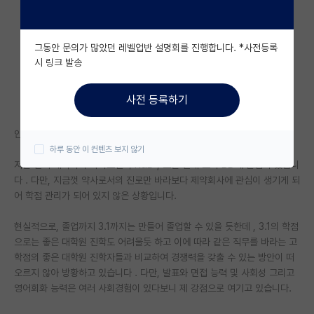
자유 게시판(아무개랩)
그동안 문의가 많았던 레벨업반 설명회를 진행합니다. *사전등록
미국 유학 게시판
시 링크 발송
미국 대학원 합격 후기 게시판
사전 등록하기
대학원생 모집 게시판
안녕하세요 ! 인서울 약대 5학년 재학중인 학생입니다.
대학원 합격 후기 게시판
하루 동안 이 컨텐츠 보지 않기
저는 먼저 제약회사 바이오신약 R&D , 또는 길게 보아 BD에 관심이 있습니
연구실(PI) 홍보 게시판
다 . 다만, 지금껏 약사로서의 진로만 바라보다 제약회사에 관심이 생기게 되
석박사 채용 정보 게시판
어 학점 관리가 되어 있지 않은 상황입니다.
임용 정보 게시판
현실적으로, 졸업까지 3.1까지는 만들어 졸업할 수 있을 듯한데 , 3.1의 학점
으로는 좋은 대학원 진학도 어려울듯 하고 이에 따라 같은 직무를 바라는 고
학부 인턴 게시판
학점의 좋은 대학원 진학자들과 비교하여 경쟁력을 갖출 수 있는 방안이 떠
오르지 않아 방황하고 있습니다 . 다만, 발표와 면접 능력 및 사회성 그리고
취업 게시판
영어회화 능력은 여러 사회경험이 있다보니 제 강점으로 여기고 있습니다.
임용 후기 게시판