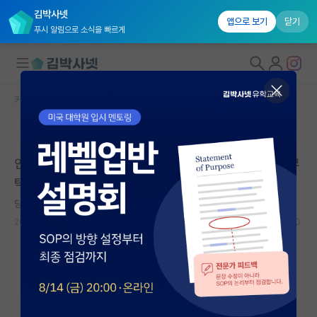
김박사넷
앱으로 보기
닫기
푸시 알림으로 소식을 빠르게
커뮤니티 홈
자유 게시판(아무개랩)
대학원생 모집
본문이 수정되지 않는 박제글입니다.
국내대학원 정보
안녕하세요 ! 인서울 약대 다니는 5학년 학생 진로 고민 부
연구실&오픈랩
탁드립니다 !!
커뮤니티
당당한 알베르 카뮈
2026.05.09
7
834
커뮤니티 홈
전체글보기
베스트 게시판
IF 명예의전당