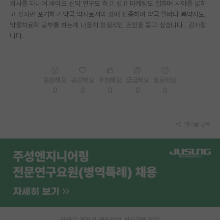
회사를 다니며 바이오 신약 연구도 하고 싶고 마케팅도 접하며 시야를 넓히
고 싶지만 포기하고 약국 약사로서의 삶에 집중하여 약국 알바나 복약지도,
PI 전용 게시판
약물치료학 공부를 하는게 나을지 현실적인 조언을 듣고 싶습니다 . 감사합
인문사회 계열 게시판
니다.
특수/전문대학원 게시판
반도체/AI 게시판
응원해요
공감해요
추천해요
궁금해요
별로에요
0
0
0
0
0
장학금/장학생 게시판
학술 정보 게시판
게시글 공유
홍보 게시판
커리어
유학교육
이벤트
반도체 아카데미
카카오 계정과 연동하여 게시글에 달린