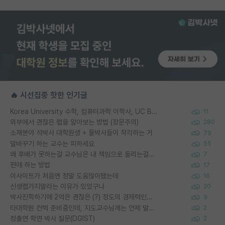
🔥 시선집중 핫한 인기글
Korea University 수학, 컴퓨터과학 이학사, UC Berkeley 산업공학 대학원 공학박사가 되는 것은 쉽지 않겠죠?
11
외부에서 괜찮은 랩을 알아보는 방법 (장문주의)
280
소재분야 석박사 대학원생 + 물박사들이 착각하는 거
79
말바꾸기 하는 교수는 피하세요
55
왜 후배가 못하는걸 교수님은 내 책임으로 돌리는걸까요?
7
편애 하는 방법
17
이사이트가 처음엔 정말 도움많이됐는데
16
신생랩가지말라는 이유가 있었구나
20
박사진학하기에 2억은 괜찮은 (?) 정도의 경제력인가요
9
타대학원 컨텍 준비중인데, 지도교수님께는 언제 말씀드려야 할까요?
2
정출연 학연 박사 질문(DGIST)
2