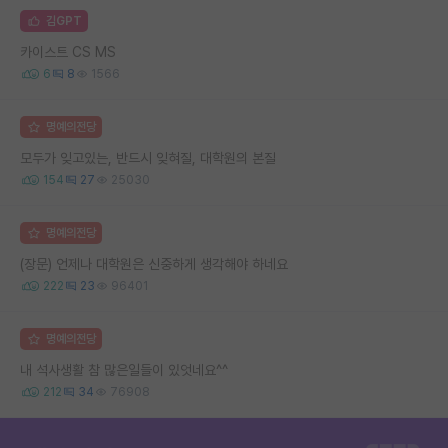
김GPT
카이스트 CS MS
6
8
1566
명예의전당
모두가 잊고있는, 반드시 잊혀질, 대학원의 본질
154
27
25030
명예의전당
(장문) 언제나 대학원은 신중하게 생각해야 하네요
222
23
96401
명예의전당
내 석사생활 참 많은일들이 있엇네요^^
212
34
76908