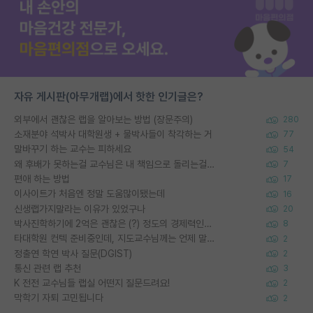
자유 게시판(아무개랩)에서 핫한 인기글은?
외부에서 괜찮은 랩을 알아보는 방법 (장문주의)
280
소재분야 석박사 대학원생 + 물박사들이 착각하는 거
77
말바꾸기 하는 교수는 피하세요
54
왜 후배가 못하는걸 교수님은 내 책임으로 돌리는걸까요?
7
편애 하는 방법
17
이사이트가 처음엔 정말 도움많이됐는데
16
신생랩가지말라는 이유가 있었구나
20
박사진학하기에 2억은 괜찮은 (?) 정도의 경제력인가요
8
타대학원 컨텍 준비중인데, 지도교수님께는 언제 말씀드려야 할까요?
2
정출연 학연 박사 질문(DGIST)
2
통신 관련 랩 추천
3
K 전전 교수님들 랩실 어떤지 질문드려요!
2
막학기 자퇴 고민됩니다
2