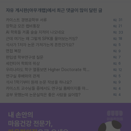
자유 게시판(아무개랩)에서 최근 댓글이 많이 달린 글
카이스트 경영공학부 서류
31
장학금 모은 랩비통장
21
AI 학회들 거품 슬슬 지적이 나오네요
33
근데 여기는 왜 그렇게 SPK를 물어보는거임?
18
석사가 1저자 논문 가져가는게 흔한건가요?
5
면접 복장
9
편입생 학부연구생 질문
7
세컨티어 학회의 위상
6
우리나라도 학구 열풍보면 Higher Doctorate 학위가 필요하다고 봅니다.
12
연구실 후배와의 관계
5
석사 1학기부터 원래 논문 작성을 하나요?
9
카이스트 교수님들 중에서도 연구실 홈페이지를 마련 안 하신 분들이 계시던데
4
공부 못했는데 논문실적은 좋은 사람을 싫어함?
4