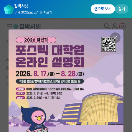
김박사넷
앱으로 보기
닫기
푸시 알림으로 소식을 빠르게
커뮤니티 홈
자유 게시판(아무개랩)
대학원생 모집
학부생이 KCC 일반트랙에 투고했는데 솔직히 어느 정도
국내대학원 정보
학회인지 모르겠습니다
연구실&오픈랩
덤덤한 그레이스 호퍼
커뮤니티
2026.05.09
12
3599
커뮤니티 홈
전체글보기
베스트 게시판
IF 명예의전당