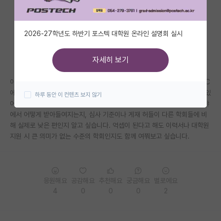
자유 게시판(아무개랩)
2026-27학년도 하반기 포스텍 대학원 온라인 설명회 실시
미국 유학 게시판
미국 대학원 합격 후기 게시판
자세히 보기
대학원생 모집 게시판
아직 1학년이라 논문을 잘 썼다는 자신은 없지만, 일단 경험 삼아 혼자 KCC
에 투고해봤습니다. 그런데 KCC는 수준이 낮은 학회라는 말을 들은 적이 있
하루 동안 이 컨텐츠 보지 않기
대학원 합격 후기 게시판
어서, 실제로 학술적으로 어느 정도 위상인지 궁금합니다. 국내 컴퓨터 분야
에서 어떻게 받아들여지는지, 심사 기준이나 게재 허들이 다른 학회들에 비
연구실(PI) 홍보 게시판
해 실제로 낮은 편인지 알고 싶습니다. 억셉이 된다고 해도 이력서나 대학원
지원 시 큰 의미가 없는 수준의 학회인지도 함께 여쭤보고 싶습니다.
석박사 채용 정보 게시판
임용 정보 게시판
학부 인턴 게시판
응원해요
공감해요
추천해요
궁금해요
별로에요
4
0
0
0
2
취업 게시판
임용 후기 게시판