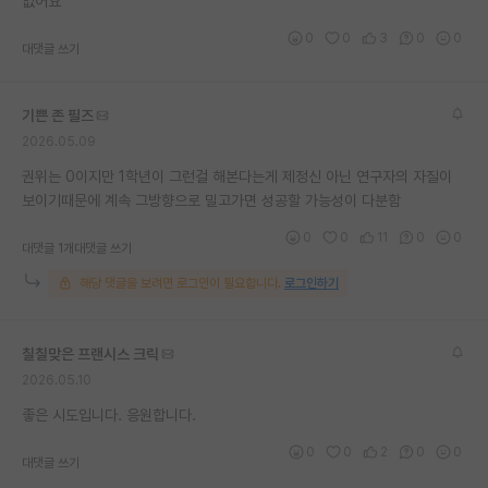
없어요
재팬라운지 🌸
0
0
3
0
0
대댓글 쓰기
기쁜 존 필즈
2026.05.09
권위는 0이지만 1학년이 그런걸 해본다는게 제정신 아닌 연구자의 자질이
보이기때문에 계속 그방향으로 밀고가면 성공할 가능성이 다분함
0
0
11
0
0
대댓글 1개
대댓글 쓰기
해당 댓글을 보려면 로그인이 필요합니다.
로그인하기
칠칠맞은 프랜시스 크릭
2026.05.10
좋은 시도입니다. 응원합니다.
0
0
2
0
0
대댓글 쓰기