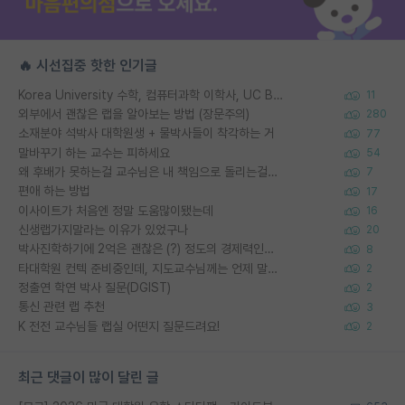
🔥 시선집중 핫한 인기글
Korea University 수학, 컴퓨터과학 이학사, UC Berkeley 산업공학 대학원 공학박사가 되는 것은 쉽지 않겠죠?
11
외부에서 괜찮은 랩을 알아보는 방법 (장문주의)
280
소재분야 석박사 대학원생 + 물박사들이 착각하는 거
77
말바꾸기 하는 교수는 피하세요
54
왜 후배가 못하는걸 교수님은 내 책임으로 돌리는걸까요?
7
편애 하는 방법
17
이사이트가 처음엔 정말 도움많이됐는데
16
신생랩가지말라는 이유가 있었구나
20
박사진학하기에 2억은 괜찮은 (?) 정도의 경제력인가요
8
타대학원 컨텍 준비중인데, 지도교수님께는 언제 말씀드려야 할까요?
2
정출연 학연 박사 질문(DGIST)
2
통신 관련 랩 추천
3
K 전전 교수님들 랩실 어떤지 질문드려요!
2
최근 댓글이 많이 달린 글