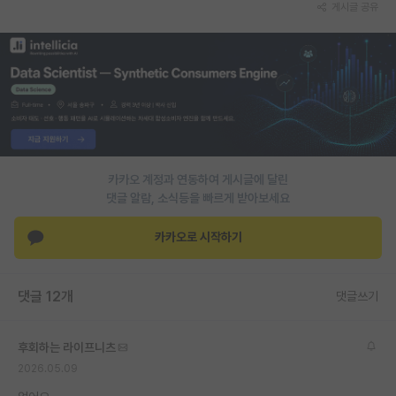
게시글 공유
PI 전용 게시판
인문사회 계열 게시판
특수/전문대학원 게시판
반도체/AI 게시판
장학금/장학생 게시판
카카오 계정과 연동하여 게시글에 달린
댓글 알람, 소식등을 빠르게 받아보세요
학술 정보 게시판
카카오로 시작하기
홍보 게시판
커리어
댓글 12개
댓글쓰기
유학교육
이벤트
후회하는 라이프니츠
2026.05.09
반도체 아카데미