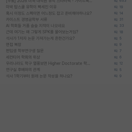
[무료] 2026 미국 대학원 유학 스타터팩 - 가이드북 & 합격자 컨택메일 템플릿
653
미박 탑스쿨 유학이 빡세진 이유
19
혹시 이정도 스펙이면 어느정도 잡고 준비해야하나요?
14
카이스트 경영공학부 서류
31
AI 학회들 거품 슬슬 지적이 나오네요
33
근데 여기는 왜 그렇게 SPK를 물어보는거임?
18
석사가 1저자 논문 가져가는게 흔한건가요?
5
면접 복장
9
편입생 학부연구생 질문
7
세컨티어 학회의 위상
6
우리나라도 학구 열풍보면 Higher Doctorate 학위가 필요하다고 봅니다.
12
연구실 후배와의 관계
5
석사 1학기부터 원래 논문 작성을 하나요?
9