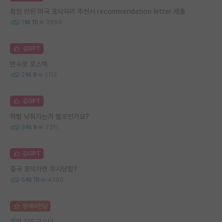
확정 안된 미국 포닥자리 추천서 recommendation letter 제출
1
10
3855
김GPT
반수로 포스텍
2
9
2113
김GPT
학벌 낮춰가는거 별로인가요?
9
9
7311
김GPT
중국 포닥가면 무시당함?
6
19
4780
명예의전당
우리 지도교수님..