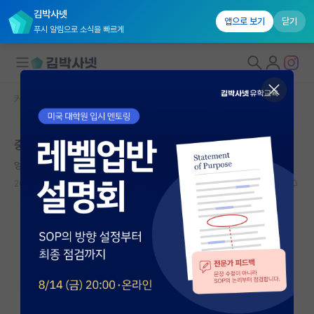
김박사넷
앱으로 보기
닫기
푸시 알림으로 소식을 빠르게
커뮤니티 홈
자유 게시판(아무개랩)
대학원생 모집
중국 포닥
국내대학원 정보
엉뚱한 윌리엄 셰익스피어
연구실&오픈랩
2026.05.08
7
798
커뮤니티
커뮤니티 홈
전체글보기
베스트 게시판
IF 명예의전당