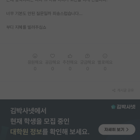
PI 전용 게시판
너무 기본도 안된 질문일까 죄송스럽습니다...
인문사회 계열 게시판
부디 지혜를 빌려주십쇼
특수/전문대학원 게시판
반도체/AI 게시판
장학금/장학생 게시판
응원해요
공감해요
추천해요
궁금해요
별로에요
0
0
0
0
0
학술 정보 게시판
홍보 게시판
게시글 공유
커리어
유학교육
이벤트
반도체 아카데미