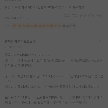
찬밥 더운밥 가릴 여유가 있으면 안가는거고 아니면 가는거고
0
0
0
0
0
대댓글 1개
대댓글 쓰기
해당 댓글을 보려면 로그인이 필요합니다.
로그인하기
행복한 카를 마르크스
2026.05.08
중국이라서 마이너스까진 아니고요
결국 피아이가 누군지와 실적 잘 낼 수 있는 곳이냐가 중요하겠죠. 독립연구
능력을 봐야하니까요
중국에도 최근 대가들이 많아져서 미국 나가기어려운거면 나쁘지않다생각합
니다.
어치피 미국 나가도 교수 후보군 추려보면 중국계일 가능성 꽤많을겁니다.
포닥은 실적입니다. mit 스탠포드 하버드 버클리 급아니면 그냥 대가랩에 실
적 잘나오는 곳에서 나를 필요로하는 곳으로 가면 베스트입니다