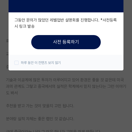
자유 게시판(아무개랩)
그동안 문의가 많았던 레벨업반 설명회를 진행합니다. *사전등록
미국 유학 게시판
시 링크 발송
미국 대학원 합격 후기 게시판
혹시 중국 포닥은 어떤가요?
사전 등록하기
대학원생 모집 게시판
교수님이 중국 쪽에 포닥 자리를 추천해주신다고 하시는데
대학원 합격 후기 게시판
하루 동안 이 컨텐츠 보지 않기
중국에 대한 이미지가 사실 그렇게 좋지 않은 것으로 알고 있습니다.
연구실(PI) 홍보 게시판
기술과 이공계에 많은 투자가 이루어지고 있어 환경은 좋을 것 같은데 미국
석박사 채용 정보 게시판
과의 관계도 그렇고 중국에서의 실적은 학계에서 믿지 않는다는 그런 이야기
도 봐서
임용 정보 게시판
학부 인턴 게시판
추천을 받고 가는 것이 맞을지 고민 됩니다.
취업 게시판
분야랑 실적 자체는 좋은 랩인 것 같습니다.
임용 후기 게시판
근데 중국이라는 나라 그 이유 하나가 고민을 하게 만듭니다.