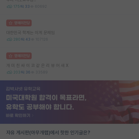
175
33
60692
명예의전당
대한민국 학계는 이게 문제임
280
43
107126
명예의전당
개 미 친 싸 이 코 같 은 리 뷰 어 새 X
203
36
33589
자유 게시판(아무개랩)에서 핫한 인기글은?