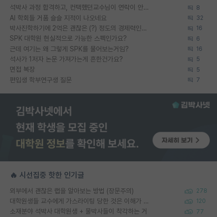
석박사 과정 합격하고, 컨택했던교수님이 연락이 안됩니다...
8
AI 학회들 거품 슬슬 지적이 나오네요
32
박사진학하기에 2억은 괜찮은 (?) 정도의 경제력인가요
16
SPK 대학원 현실적으로 가능한 스펙인가요?
6
근데 여기는 왜 그렇게 SPK를 물어보는거임?
16
석사가 1저자 논문 가져가는게 흔한건가요?
5
면접 복장
5
편입생 학부연구생 질문
7
🔥 시선집중 핫한 인기글
외부에서 괜찮은 랩을 알아보는 방법 (장문주의)
278
대학원생들 교수에게 가스라이팅 당한 것은 이해가 갑니다. 안타깝네요.
120
소재분야 석박사 대학원생 + 물박사들이 착각하는 거
77