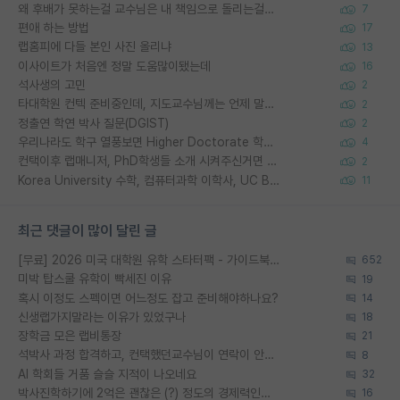
왜 후배가 못하는걸 교수님은 내 책임으로 돌리는걸까요?
7
편애 하는 방법
17
랩홈피에 다들 본인 사진 올리냐
13
이사이트가 처음엔 정말 도움많이됐는데
16
석사생의 고민
2
타대학원 컨텍 준비중인데, 지도교수님께는 언제 말씀드려야 할까요?
2
정출연 학연 박사 질문(DGIST)
2
우리나라도 학구 열풍보면 Higher Doctorate 학위가 필요하다고 봅니다.
4
컨택이후 랩매니저, PhD학생들 소개 시켜주신거면 거의 컨펌에 가깝나요?
2
Korea University 수학, 컴퓨터과학 이학사, UC Berkeley 산업공학 대학원 공학박사가 되는 것은 쉽지 않겠죠?
11
최근 댓글이 많이 달린 글
[무료] 2026 미국 대학원 유학 스타터팩 - 가이드북 & 합격자 컨택메일 템플릿
652
미박 탑스쿨 유학이 빡세진 이유
19
혹시 이정도 스펙이면 어느정도 잡고 준비해야하나요?
14
신생랩가지말라는 이유가 있었구나
18
장학금 모은 랩비통장
21
석박사 과정 합격하고, 컨택했던교수님이 연락이 안됩니다...
8
AI 학회들 거품 슬슬 지적이 나오네요
32
박사진학하기에 2억은 괜찮은 (?) 정도의 경제력인가요
16