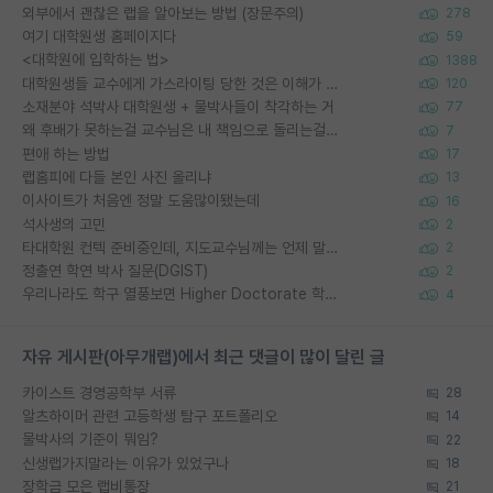
외부에서 괜찮은 랩을 알아보는 방법 (장문주의)
278
여기 대학원생 홈페이지다
59
<대학원에 입학하는 법>
1388
대학원생들 교수에게 가스라이팅 당한 것은 이해가 갑니다. 안타깝네요.
120
소재분야 석박사 대학원생 + 물박사들이 착각하는 거
77
왜 후배가 못하는걸 교수님은 내 책임으로 돌리는걸까요?
7
편애 하는 방법
17
랩홈피에 다들 본인 사진 올리냐
13
이사이트가 처음엔 정말 도움많이됐는데
16
석사생의 고민
2
타대학원 컨텍 준비중인데, 지도교수님께는 언제 말씀드려야 할까요?
2
정출연 학연 박사 질문(DGIST)
2
우리나라도 학구 열풍보면 Higher Doctorate 학위가 필요하다고 봅니다.
4
자유 게시판(아무개랩)에서 최근 댓글이 많이 달린 글
카이스트 경영공학부 서류
28
알츠하이머 관련 고등학생 탐구 포트폴리오
14
물박사의 기준이 뭐임?
22
신생랩가지말라는 이유가 있었구나
18
장학금 모은 랩비통장
21