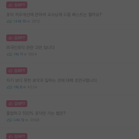
김GPT
포닥 처우개선에 관하여 교수님께 드릴 베스트는 뭘까요?
14
10
3912
김GPT
외국인포닥 관련 고민 입니다
1
11
1864
김GPT
자기 보다 못한 포닥과 일하는 것에 대해 조언구합니다.
1
6
4534
김GPT
졸업하고 100% 포닥만 가는 랩은?
4
12
3688
김GPT