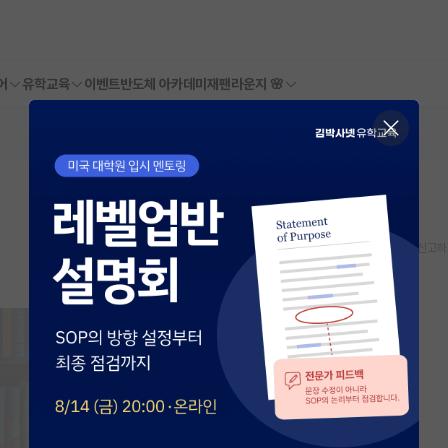
어
유학교육
이벤트
반도체 아카데미
재팬라운지 🌸
스크랩
신고하