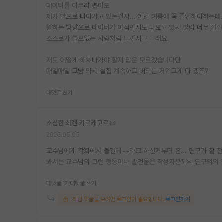
데이터를 아무리 뽑아도
제가 앞으로 나아가고 있는건지... 이번 여름에 꼭 졸업해야하는데
원하는 방향으로 데이터가 아직까지도 나오고 있지 않아 너무 깜
스스로가 쓸모없는 사람처럼 느껴지고 그래요.
저도 어떻게 해쳐나가야 할지 답은 모르겠습니다만
매일매일 그냥 와서 실험 계속하고 버티는 거? 그게 다 겠죠?
대댓글 쓰기
소심한 쇠렌 키르케고르
2026.05.05
교수님에게 학회에서 볼건데~~라고 하신거부터 흠... 연구가 잘
봐서는 교수님의 그런 행동이나 발언들은 작성자분께서 연구외의 
대댓글 1개
대댓글 쓰기
해당 댓글을 보려면 로그인이 필요합니다.
로그인하기