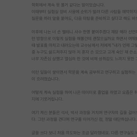
학회에서 계속 못 볼거 같다는 말이었습니다.
이때부터 실험실 장비 사용에 순위가 밀려 다른 사람들 예약하지
질문을 하러 말을 붙여도, 다음 미팅을 준비하고 싶다고 해도 바
이후에 나는 너 손 뗄테니 사수 한명 붙여주겠다 쟤랑 해라 선
런 방향으로 이렇게 실험을 해볼건데 괜찮으실까요 하면서 여쭤봤
때 발표를 마치고 내려오는데 교수님께서 저에게 "내가 언제 그렇
중 누구도 쉴드쳐주지 않아 저 혼자 손 모으고 고개 숙인 채 쓴
너무 자존심 상했고 열심히 한 것에 비해 성취감도 느끼지 못한 
이런 일들이 쌓이면서 학문을 계속 공부하고 연구하고 실험하는 것
이 흐려졌습니다.
어떻게 계속 실험을 하여 나온 데이터로 졸업을 하였고 요즘은 
지에 기웃거립니다.
여기 계신 분들은 석사, 박사 과정을 거치며 연구자의 길을 걸
다. 그런 과정을 견디며 연구를 이어가신 점, 정말 대단하십니다
글을 쓰다 보니 처음 의도와는 조금 달라졌네요. 다른 연구실도