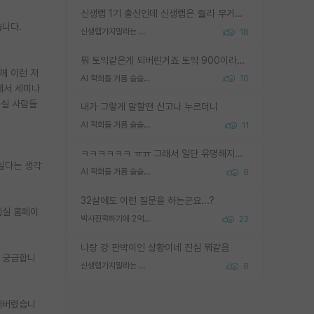
신생랩 1기 출신인데 신생랩은 줠라 무거운 바벨 같은거임. 들면 대박인데 못들면 깔려 죽음. 아무도 알려주지 않는 환경에서 자생해야하지만, 일단 살아남았다면 그 어떤 사람보다 악착같고 생존력 높은 사람으로 거듭날 수 있음
습니다.
신생랩가지말라는 이유가 있었구나
18
뭐 토익같은게 되버린거죠 토익 900이라고 영어잘하는건 아닙니다만 잘하는사람은 다 900을 넘는 그런
께 이런 저
AI 학회들 거품 슬슬 지적이 나오네요
10
해서 세미나
구실 사람들
내가 그렇게 말할땐 신고나 누르더니
AI 학회들 거품 슬슬 지적이 나오네요
11
ㅋㅋㅋㅋㅋㅋ ㅠㅠ 그래서 일단 유명해지는게 중요한거같습니다
 싶다는 생각
AI 학회들 거품 슬슬 지적이 나오네요
8
32살에도 이런 질문을 하는군요...?
랩실 홈페이
박사진학하기에 2억은 괜찮은 (?) 정도의 경제력인가요
22
나랑 걍 판박이인 상황이네 진심 뭐같음
지 궁금합니
신생랩가지말라는 이유가 있었구나
8
되어버렸습니