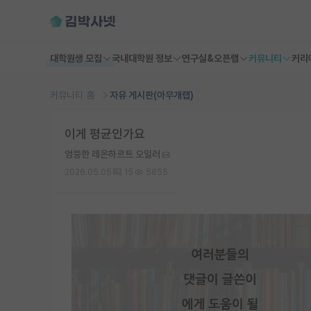
대학원생 모집
국내대학원 정보
연구실&오픈랩
커뮤니티
커리
커뮤니티 홈
자유 게시판(아무개랩)
이게 평균인가요
엉뚱한 레온하르트 오일러
2026.05.05
15
5855