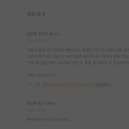
댓글 15개
만만한 장자크 루소
2026.05.05
사람이 원래 자기 잘못은 빼먹고 남 잘못은 키우기 마련이지만 감
싶은데 거기서도 지도가 이런식일까 염려하시는 거라면 보통 이정
근데 석사졸업생이 교수에게 '앞으로 종종 뵐 사이에 말 조심하셔
대댓글 1개
대댓글 쓰기
해당 댓글을 보려면 로그인이 필요합니다.
로그인하기
조급한 찰스 다윈
2026.05.05
해외에서 석사 2년차인데요,