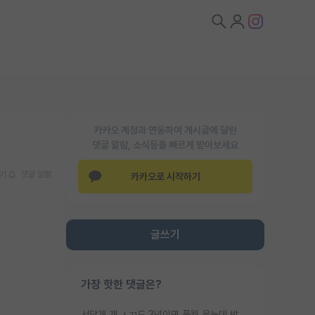
카카오 계정과 연동하여 게시글에 달린
댓글 알람, 소식등을 빠르게 받아보세요
기
댓글 알람
카카오로 시작하기
글쓰기
가장 핫한 댓글은?
서당개 개 ㅅㄲ도 3년이면 풍월 읊는데 박사 5년 이상 대리고 있으면서 물된건 교수 탓 맞는ㄱ게 거기가 서당이 아니란 소리임