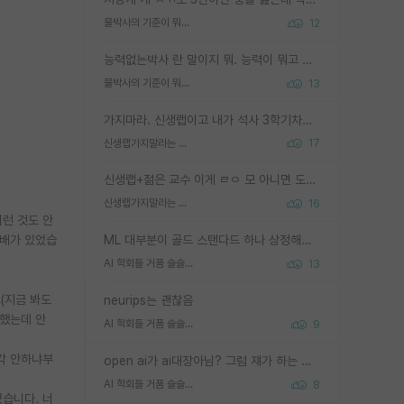
물박사의 기준이 뭐임?
12
능력없는박사 란 말이지 뭐. 능력이 뭐고 능력이 있다는게 뭔지는 사람마다 기준이 다르니까 얘기해봐야 서로 자기 기준만 얘기해서 논쟁이 끝이 안나고. 주위에서 능력있고 야심있는 신입생이 교수가 유의미한 피드백을 아예 안주면서 제대로된 과제에 참여해볼 기회도 제공하지 않고 잡일 뺑뺑이만 돌려서 맨날 단순작업만 하면서 밤새다가 눈빛이 점점 죽어가는걸 본 사람은 물박사는 교수탓이라고 하고, 교수는 이것저것 알려도 주고 기회도 주고 사수 동기 붙여주면서 어떻게든 끌고가려고 하는데 본인이 매일 뺀질거리면서 출근 하는둥마는둥 하다가 기껏 와서도 폰이나 쳐다보다가 실험 망치고 저녁약속있어서 먼저 가볼게요~ 하는걸 본 사람은 물박사는 본인탓이라고 함.
물박사의 기준이 뭐임?
13
가지마라. 신생랩이고 내가 석사 3학기차인데 최고참인데 나도 아무것도 모르는데 교수가 후배들 왜 논문 교육 안시키냐. 논문 왜 안 써오냐 닦달한다
신생랩가지말라는 이유가 있었구나
17
신생랩+젊은 교수 이게 ㄹㅇ 모 아니면 도인듯.
신생랩가지말라는 이유가 있었구나
16
이런 것도 안
선배가 있었습
ML 대부분이 골드 스탠다드 하나 상정해놓고 (벤치마크 데이터셋이 여러 개면 여러 개 상정) 그거 얼마나 잘 맞추나 싸움임 가끔 번뜩이는 설계 철학을 보여주는 논문들도 있지만 대부분 그거 성적 얼마나 더 올리느라에 혈안이 되어 있는 측면이 잇음
AI 학회들 거품 슬슬 지적이 나오네요
13
(지금 봐도
neurips는 괜찮음
 했는데 안
AI 학회들 거품 슬슬 지적이 나오네요
9
생각 안하냐부
open ai가 ai대장아님? 그럼 쟤가 하는 말이 다 맞겠네
AI 학회들 거품 슬슬 지적이 나오네요
8
였습니다. 너