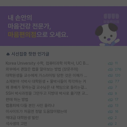
🔥 시선집중 핫한 인기글
Korea University 수학, 컴퓨터과학 이학사, UC Berkeley 산업공학 대학원 공학박사가 되는 것은 쉽지 않겠죠?
11
외부에서 괜찮은 랩을 알아보는 방법 (장문주의)
276
대학원생들 교수에게 가스라이팅 당한 것은 이해가 갑니다. 안타깝네요.
120
소재분야 석박사 대학원생 + 물박사들이 착각하는 거
77
왜 후배가 못하는걸 교수님은 내 책임으로 돌리는걸까요?
7
SSH 박사과정을 그만두고 지방대 박사로 옮기면 교수의 꿈은 끝일까요?
9
편애 하는 방법
17
랩홈피에 다들 본인 사진 올리냐
13
이사이트가 처음엔 정말 도움많이됐는데
16
역대급 대학원생 빌런
2
석사생의 고민
2