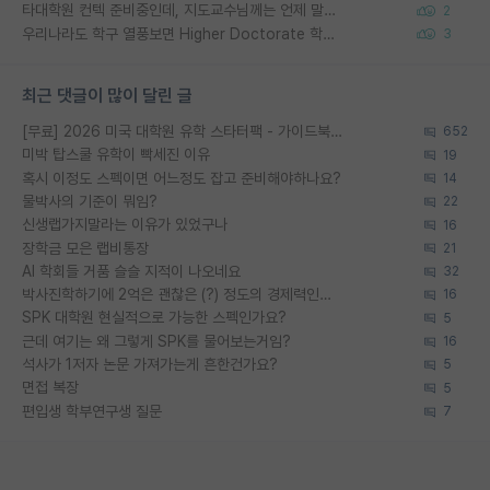
타대학원 컨텍 준비중인데, 지도교수님께는 언제 말씀드려야 할까요?
2
우리나라도 학구 열풍보면 Higher Doctorate 학위가 필요하다고 봅니다.
3
최근 댓글이 많이 달린 글
[무료] 2026 미국 대학원 유학 스타터팩 - 가이드북 & 합격자 컨택메일 템플릿
652
미박 탑스쿨 유학이 빡세진 이유
19
혹시 이정도 스펙이면 어느정도 잡고 준비해야하나요?
14
물박사의 기준이 뭐임?
22
신생랩가지말라는 이유가 있었구나
16
장학금 모은 랩비통장
21
AI 학회들 거품 슬슬 지적이 나오네요
32
박사진학하기에 2억은 괜찮은 (?) 정도의 경제력인가요
16
SPK 대학원 현실적으로 가능한 스펙인가요?
5
근데 여기는 왜 그렇게 SPK를 물어보는거임?
16
석사가 1저자 논문 가져가는게 흔한건가요?
5
면접 복장
5
편입생 학부연구생 질문
7