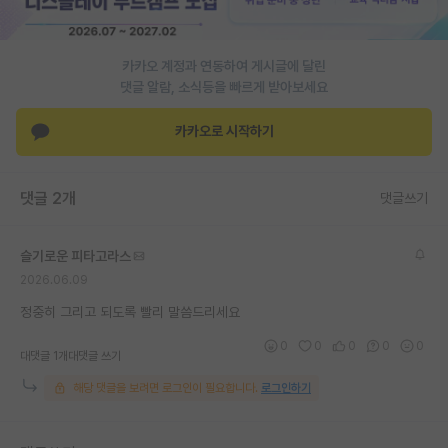
PI 전용 게시판
카카오 계정과 연동하여 게시글에 달린
인문사회 계열 게시판
댓글 알람, 소식등을 빠르게 받아보세요
특수/전문대학원 게시판
카카오로 시작하기
반도체/AI 게시판
장학금/장학생 게시판
댓글 2개
댓글쓰기
학술 정보 게시판
슬기로운 피타고라스
홍보 게시판
2026.06.09
커리어
정중히 그리고 되도록 빨리 말씀드리세요
0
0
0
0
0
유학교육
대댓글 1개
대댓글 쓰기
해당 댓글을 보려면 로그인이 필요합니다.
로그인하기
이벤트
반도체 아카데미