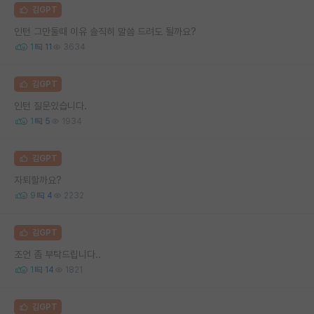
김GPT
인턴 그만둘때 이유 솔직히 말씀 드려도 될까요?
1
11
3634
김GPT
인턴 질문있습니다.
1
5
1934
김GPT
자퇴할까요?
9
4
2232
김GPT
조언 좀 부탁드립니다..
1
14
1821
김GPT