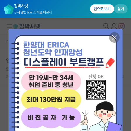
김박사넷
앱으로 보기
닫기
푸시 알림으로 소식을 빠르게
커뮤니티 홈
학부 인턴 게시판
대학원생 모집
인턴 포기 (제발 조언 부탁드려요)
국내대학원 정보
춤추는 로버트 후크
연구실&오픈랩
2026.06.09
2
908
커뮤니티
커뮤니티 홈
전체글보기
베스트 게시판
IF 명예의전당