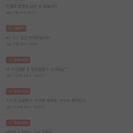
인생의 방향을 잃은 것 같습니다
3
4
2671
김GPT
ist 가고 싶은 머저리입니다
9
14
2569
명예의전당
내 석사생활 참 많은일들이 있엇네요^^
212
34
76847
명예의전당
지거국 임용후기: 연구를 잘하면, 연구로 평가된다.
176
34
56300
명예의전당
대한민국 학계는 이게 문제임