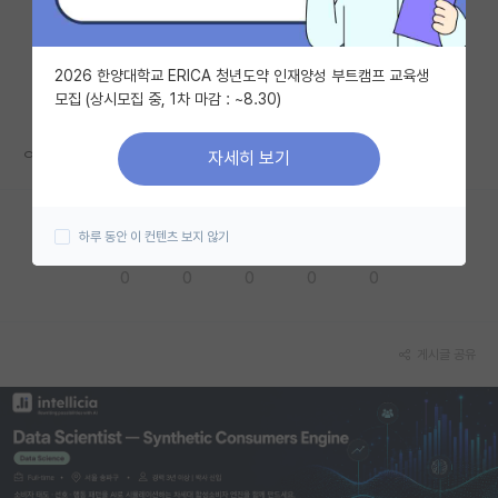
자유 게시판(아무개랩)
2026 한양대학교 ERICA 청년도약 인재양성 부트캠프 교육생
미국 유학 게시판
모집 (상시모집 중, 1차 마감 : ~8.30)
미국 대학원 합격 후기 게시판
ㅇㅎㄱㅈ인데 무엇보다도 학교 공부에 소홀해지는 느낌...
자세히 보기
대학원생 모집 게시판
대학원 합격 후기 게시판
하루 동안 이 컨텐츠 보지 않기
응원해요
공감해요
추천해요
궁금해요
별로에요
연구실(PI) 홍보 게시판
0
0
0
0
0
석박사 채용 정보 게시판
임용 정보 게시판
게시글 공유
학부 인턴 게시판
취업 게시판
임용 후기 게시판