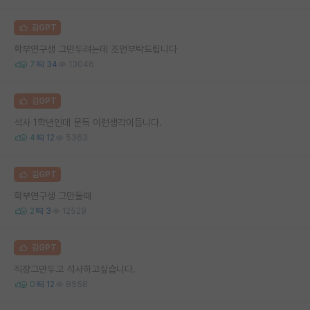
김GPT
학부연구생 그만두려는데 조언부탁드립니다
7
34
13046
김GPT
석사 1학년인데 문득 이런생각이듭니다.
4
12
5363
김GPT
학부연구생 그만둘때
2
3
12529
김GPT
직장그만두고 석사하고싶습니다.
0
12
8558