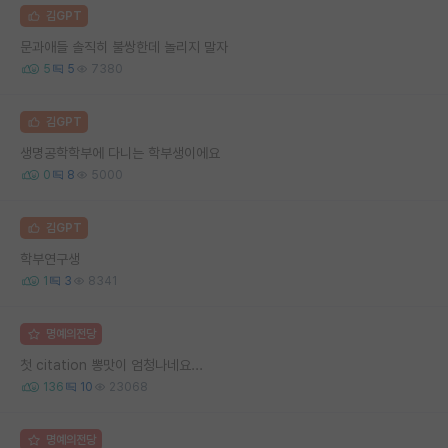
김GPT
문과애들 솔직히 불쌍한데 놀리지 말자
5
5
7380
김GPT
생명공학학부에 다니는 학부생이에요
0
8
5000
김GPT
학부연구생
1
3
8341
명예의전당
첫 citation 뽕맛이 엄청나네요...
136
10
23068
명예의전당