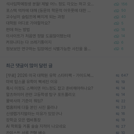
석사입학예정생 분들! 제발 어느 정도 각오는 하고 오세요.
156
포스텍 억까에 대해 (동문의 학문적 아웃풋에 대한 반박)
50
교수님이 슬럼프에 빠지게 되는 과정
40
대학원 어디로 가야할까요?
5
편애 하는 방법
16
이사이트가 처음엔 정말 도움많이됐는데
14
커뮤니티는 다 쓰레기통이지
6
정보보안 연구하는 입장에선 식별가능한 사진을 올리는건 비추이긴함
6
최근 댓글이 많이 달린 글
[무료] 2026 미국 대학원 유학 스타터팩 - 가이드북 & 합격자 컨택메일 템플릿
647
미박 탑스쿨 유학이 빡세진 이유
19
혹시 이정도 스펙이면 어느정도 잡고 준비해야하나요?
14
알츠하이머 관련 고등학생 탐구 포트폴리오
14
물박사의 기준이 뭐임?
22
랩홈피에 다들 본인 사진 올리냐
23
신생랩가지말라는 이유가 있었구나
16
장학금 모은 랩비통장
19
AI 학회들 거품 슬슬 지적이 나오네요
27
카이스트 서류 전형 배수
10