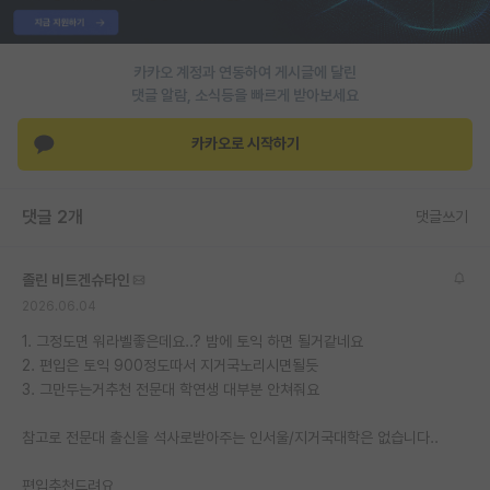
PI 전용 게시판
카카오 계정과 연동하여 게시글에 달린
인문사회 계열 게시판
댓글 알람, 소식등을 빠르게 받아보세요
특수/전문대학원 게시판
카카오로 시작하기
반도체/AI 게시판
장학금/장학생 게시판
댓글 2개
댓글쓰기
학술 정보 게시판
졸린 비트겐슈타인
홍보 게시판
2026.06.04
커리어
1. 그정도면 워라벨좋은데요..? 밤에 토익 하면 될거같네요
2. 편입은 토익 900정도따서 지거국노리시면될듯
유학교육
3. 그만두는거추천 전문대 학연생 대부분 안쳐줘요
이벤트
참고로 전문대 출신을 석사로받아주는 인서울/지거국대학은 없습니다..
반도체 아카데미
편입추천드려요