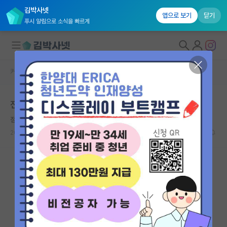
김박사넷
앱으로 보기
닫기
푸시 알림으로 소식을 빠르게
커뮤니티 홈
학부 인턴 게시판
대학원생 모집
전문대 1학년 생명과 학부연구생을 그만두고 싶습니다.
국내대학원 정보
점잖은 쇼펜하우어
연구실&오픈랩
2026.06.04
2
750
커뮤니티
커뮤니티 홈
전체글보기
베스트 게시판
IF 명예의전당