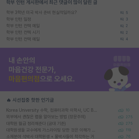
학부 인턴 게시판에서 최근 댓글이 많이 달린 글
학부 3학년 미국 박사 준비 현실적일까요?
5
학부 인턴 일정
3
학부 인턴 컨택 메일
2
학부 인턴 컨텍 시기
2
학부 인턴 컨택 메일
4
🔥 시선집중 핫한 인기글
Korea University 수학, 컴퓨터과학 이학사, UC Berkeley 산업공학 대학원 공학박사가 되는 것은 쉽지 않겠죠?
10
외부에서 괜찮은 랩을 알아보는 방법 (장문주의)
275
대학원 월급 정리해준다 (공대 기준)
275
대학원생들 교수에게 가스라이팅 당한 것은 이해가 갑니다. 안타깝네요.
119
소재분야 석박사 대학원생 + 물박사들이 착각하는 거
76