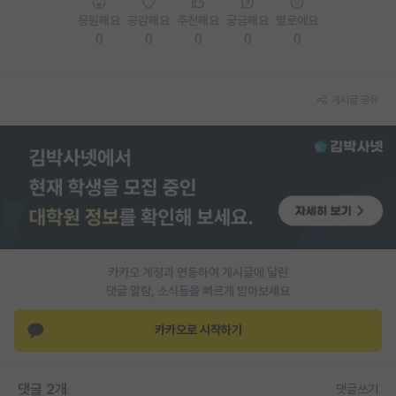
응원해요
공감해요
추천해요
궁금해요
별로에요
PI 전용 게시판
0
0
0
0
0
인문사회 계열 게시판
특수/전문대학원 게시판
게시글 공유
반도체/AI 게시판
장학금/장학생 게시판
학술 정보 게시판
홍보 게시판
카카오 계정과 연동하여 게시글에 달린
커리어
댓글 알람, 소식등을 빠르게 받아보세요
유학교육
카카오로 시작하기
이벤트
반도체 아카데미
댓글 2개
댓글쓰기