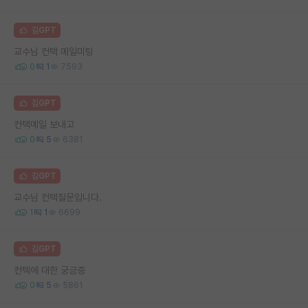
김GPT
교수님 컨택 메일미팅
0
1
7593
김GPT
컨택메일 보내고
0
5
6381
김GPT
교수님 컨택질문입니다.
1
1
6699
김GPT
컨텍에 대한 궁금증
0
5
5861