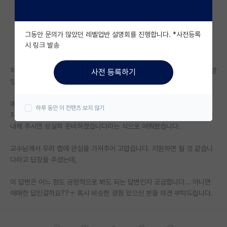
자유 게시판(아무개랩)
그동안 문의가 많았던 레벨업반 설명회를 진행합니다. *사전등록
미국 유학 게시판
시 링크 발송
미국 대학원 합격 후기 게시판
하계 인턴 지원 전에 교수님께 먼저 컨택 메일을 드렸고 바로 메일 답장을 받
사전 등록하기
대학원생 모집 게시판
았습니다.
대학원 합격 후기 게시판
메일에는 CV와 성적증명서를 첨부했고, 마지막에 이번 인턴십과 관련하여
하루 동안 이 컨텐츠 보지 않기
지원이 가능한지 여쭙고자 하며, 추가적으로 준비해야 할 사항이 있다면 안
연구실(PI) 홍보 게시판
내해 주시면 성실히 준비하겠습니다라는 식으로 여쭤봤습니다.
석박사 채용 정보 게시판
교수님께서 우리 랩에 관심을 가져주어 고맙습니다. 지원하면 될 것 같습니
다라고 답장을 주셨는데,
임용 정보 게시판
학부 인턴 게시판
이 답변은 어느 정도 긍정적으로 봐도 되는 답변인지 궁금합니다... 아니면
애매한 답인걸까요??ㅜ 혹시 비슷한 경험 있으신 분들 의견 부탁드립니다.
취업 게시판
임용 후기 게시판