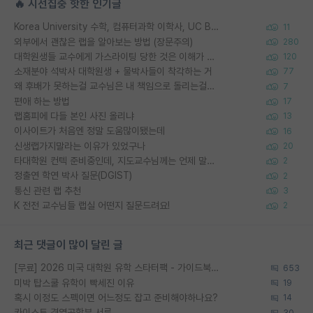
🔥 시선집중 핫한 인기글
Korea University 수학, 컴퓨터과학 이학사, UC Berkeley 산업공학 대학원 공학박사가 되는 것은 쉽지 않겠죠?
11
외부에서 괜찮은 랩을 알아보는 방법 (장문주의)
280
대학원생들 교수에게 가스라이팅 당한 것은 이해가 갑니다. 안타깝네요.
120
소재분야 석박사 대학원생 + 물박사들이 착각하는 거
77
왜 후배가 못하는걸 교수님은 내 책임으로 돌리는걸까요?
7
편애 하는 방법
17
랩홈피에 다들 본인 사진 올리냐
13
이사이트가 처음엔 정말 도움많이됐는데
16
신생랩가지말라는 이유가 있었구나
20
타대학원 컨텍 준비중인데, 지도교수님께는 언제 말씀드려야 할까요?
2
정출연 학연 박사 질문(DGIST)
2
통신 관련 랩 추천
3
K 전전 교수님들 랩실 어떤지 질문드려요!
2
최근 댓글이 많이 달린 글
[무료] 2026 미국 대학원 유학 스타터팩 - 가이드북 & 합격자 컨택메일 템플릿
653
미박 탑스쿨 유학이 빡세진 이유
19
혹시 이정도 스펙이면 어느정도 잡고 준비해야하나요?
14
카이스트 경영공학부 서류
30