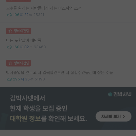
교수를 원하는 사람들에게 하는 아조씨의 조언
106
22
25321
명예의전당
나는 포항살이 대만족
160
82
63463
명예의전당
박사졸업을 앞두고 더 일찍알았으면 더 잘할수있을텐데 싶은 것들
295
35
51190