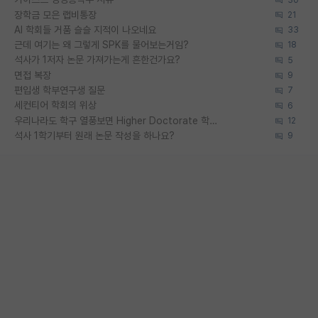
장학금 모은 랩비통장
21
AI 학회들 거품 슬슬 지적이 나오네요
33
근데 여기는 왜 그렇게 SPK를 물어보는거임?
18
석사가 1저자 논문 가져가는게 흔한건가요?
5
면접 복장
9
편입생 학부연구생 질문
7
세컨티어 학회의 위상
6
우리나라도 학구 열풍보면 Higher Doctorate 학위가 필요하다고 봅니다.
12
석사 1학기부터 원래 논문 작성을 하나요?
9