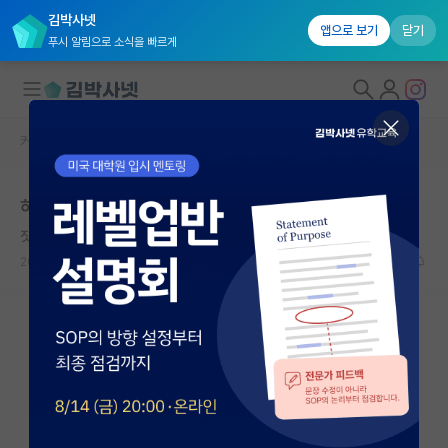
김박사넷
앱으로 보기
닫기
푸시 알림으로 소식을 빠르게
커뮤니티 홈
학부 인턴 게시판
대학원생 모집
하계인턴 컨택 메일
국내대학원 정보
짓궂은 코페르니쿠스
연구실&오픈랩
2026.05.22
2
931
커뮤니티
커뮤니티 홈
전체글보기
베스트 게시판
IF 명예의전당