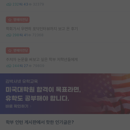
232
43
32379
명예의전당
학회가서 우연히 포닥인터뷰까지 보고 온 후기
298
41
72368
명예의전당
주저자 논문을 써보고 싶은 학부 저학년들에게
244
27
79809
학부 인턴 게시판에서 핫한 인기글은?