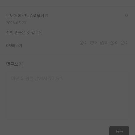
재팬라운지 🌸
도도한 에르빈 슈뢰딩거
2026.05.20
전혀 안늦은 것 같은데
0
0
0
0
0
대댓글 쓰기
댓글쓰기
등록