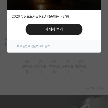
자유 게시판(아무개랩)
2026 두산로보틱스 R&D 집중채용 (~8/9)
미국 유학 게시판
미국 대학원 합격 후기 게시판
자세히 보기
대학원생 모집 게시판
어느 정도가 적당하다고 보시나요??
15일부터 모집인데, 당일 아침에 컨택 메일 남기는 건 많이 늦을까요..
하루 동안 이 컨텐츠 보지 않기
대학원 합격 후기 게시판
연구실(PI) 홍보 게시판
응원해요
공감해요
추천해요
궁금해요
별로에요
석박사 채용 정보 게시판
0
0
0
0
1
임용 정보 게시판
학부 인턴 게시판
게시글 공유
취업 게시판
임용 후기 게시판