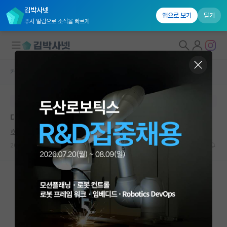
김박사넷
앱으로 보기
닫기
푸시 알림으로 소식을 빠르게
커뮤니티 홈
학부 인턴 게시판
대학원생 모집
본문이 수정되지 않는 박제글입니다.
국내대학원 정보
대학원 인턴 전 미리 컨택(ist)
연구실&오픈랩
호탕한 알렉산더 플레밍
커뮤니티
2026.05.14
3
1213
커뮤니티 홈
전체글보기
베스트 게시판
IF 명예의전당