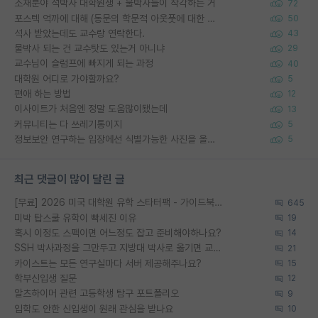
소재분야 석박사 대학원생 + 물박사들이 착각하는 거
72
포스텍 억까에 대해 (동문의 학문적 아웃풋에 대한 반박)
50
석사 받았는데도 교수랑 연락한다.
43
물박사 되는 건 교수탓도 있는거 아니냐
29
교수님이 슬럼프에 빠지게 되는 과정
40
대학원 어디로 가야할까요?
5
편애 하는 방법
12
이사이트가 처음엔 정말 도움많이됐는데
13
커뮤니티는 다 쓰레기통이지
5
정보보안 연구하는 입장에선 식별가능한 사진을 올리는건 비추이긴함
5
최근 댓글이 많이 달린 글
[무료] 2026 미국 대학원 유학 스타터팩 - 가이드북 & 합격자 컨택메일 템플릿
645
미박 탑스쿨 유학이 빡세진 이유
19
혹시 이정도 스펙이면 어느정도 잡고 준비해야하나요?
14
SSH 박사과정을 그만두고 지방대 박사로 옮기면 교수의 꿈은 끝일까요?
21
카이스트는 모든 연구실마다 서버 제공해주나요?
15
학부신입생 질문
12
알츠하이머 관련 고등학생 탐구 포트폴리오
9
입학도 안한 신입생이 원래 관심을 받나요
10