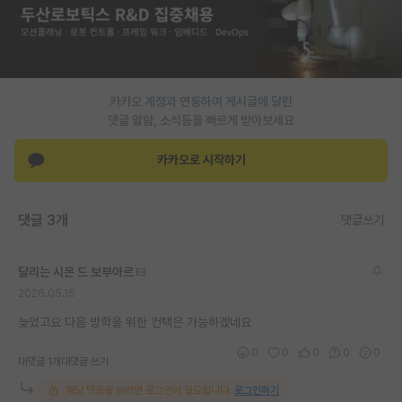
PI 전용 게시판
인문사회 계열 게시판
특수/전문대학원 게시판
카카오 계정과 연동하여 게시글에 달린
댓글 알람, 소식등을 빠르게 받아보세요
반도체/AI 게시판
카카오로 시작하기
장학금/장학생 게시판
학술 정보 게시판
댓글 3개
댓글쓰기
홍보 게시판
달리는 시몬 드 보부아르
커리어
2026.05.15
유학교육
늦었고요 다음 방학을 위한 컨택은 가능하겠네요
이벤트
0
0
0
0
0
대댓글 1개
대댓글 쓰기
반도체 아카데미
해당 댓글을 보려면 로그인이 필요합니다.
로그인하기