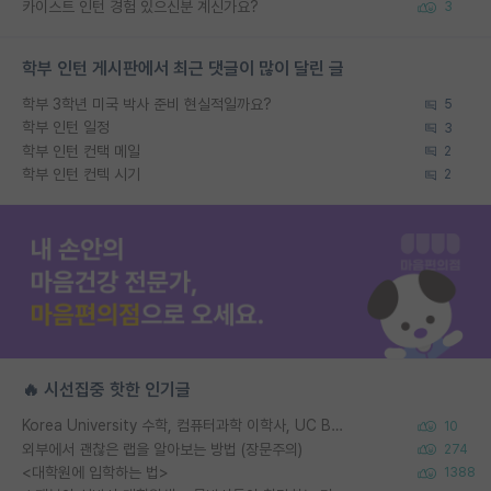
카이스트 인턴 경험 있으신분 계신가요?
3
학부 인턴 게시판에서 최근 댓글이 많이 달린 글
학부 3학년 미국 박사 준비 현실적일까요?
5
학부 인턴 일정
3
학부 인턴 컨택 메일
2
학부 인턴 컨텍 시기
2
🔥 시선집중 핫한 인기글
Korea University 수학, 컴퓨터과학 이학사, UC Berkeley 산업공학 대학원 공학박사가 되는 것은 쉽지 않겠죠?
10
외부에서 괜찮은 랩을 알아보는 방법 (장문주의)
274
<대학원에 입학하는 법>
1388