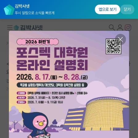
김박사넷
앱으로 보기
닫기
푸시 알림으로 소식을 빠르게
커뮤니티 홈
학부 인턴 게시판
대학원생 모집
<스펙 평가 부탁드립니다> 카이 AI 대학원 서류컷 당할까
국내대학원 정보
요?
연구실&오픈랩
겁먹은 프랜시스 베이컨
*
커뮤니티
2021.12.15
15
5301
커뮤니티 홈
전체글보기
베스트 게시판
IF 명예의전당