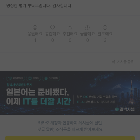
냉정한 평가 부탁드립니다. 감사합니다.
재팬라운지 🌸
응원해요
공감해요
추천해요
궁금해요
별로에요
1
0
0
0
3
게시글 공유
카카오 계정과 연동하여 게시글에 달린
댓글 알람, 소식등을 빠르게 받아보세요