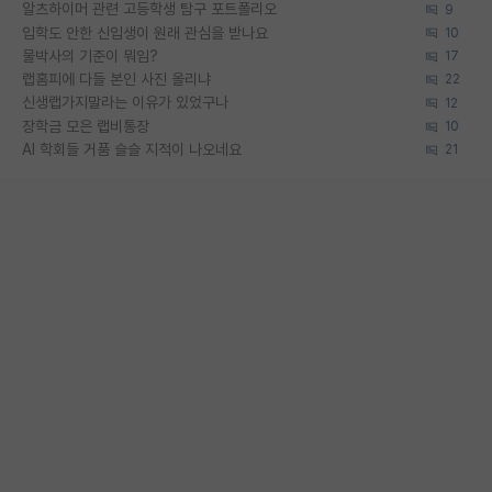
알츠하이머 관련 고등학생 탐구 포트폴리오
9
입학도 안한 신입생이 원래 관심을 받나요
10
물박사의 기준이 뭐임?
17
랩홈피에 다들 본인 사진 올리냐
22
신생랩가지말라는 이유가 있었구나
12
장학금 모은 랩비통장
10
AI 학회들 거품 슬슬 지적이 나오네요
21