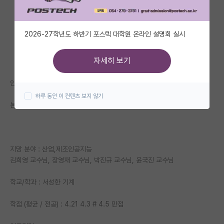
자유 게시판(아무개랩)
2026-27학년도 하반기 포스텍 대학원 온라인 설명회 실시
미국 유학 게시판
미국 대학원 합격 후기 게시판
자세히 보기
대학원생 모집 게시판
안녕하세요.
하루 동안 이 컨텐츠 보지 않기
대학원 합격 후기 게시판
본론 바로 들어가겠습니다.
연구실(PI) 홍보 게시판
석박사 채용 정보 게시판
지망 분야 : 산업,제조인공지능
임용 정보 게시판
김희영 교수님, 장영재 교수님, 박진규 교수님, 윤국진 교수님
학부 인턴 게시판
학교/학과 : 서성한 기계
취업 게시판
학점 (평균 / 전공) : 4.21 4.3 # 4.5 만점
임용 후기 게시판