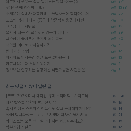
외부에서 괜찮은 랩을 알아보는 방법 (장문주의)
274
<대학원에 입학하는 법>
1388
소재분야 석박사 대학원생 + 물박사들이 착각하는 거
72
포스텍 억까에 대해 (동문의 학문적 아웃풋에 대한 반박)
50
교수님이 무서워요
16
물박사 되는 건 교수탓도 있는거 아니냐
29
교수님이 슬럼프에 빠지게 되는 과정
40
대학원 어디로 가야할까요?
5
편애 하는 방법
12
이사이트가 처음엔 정말 도움많이됐는데
13
커뮤니티는 다 쓰레기통이지
5
정보보안 연구하는 입장에선 식별가능한 사진을 올리는건 비추이긴함
5
최근 댓글이 많이 달린 글
[무료] 2026 미국 대학원 유학 스타터팩 - 가이드북 & 합격자 컨택메일 템플릿
645
미박 탑스쿨 유학이 빡세진 이유
19
혹시 이정도 스펙이면 어느정도 잡고 준비해야하나요?
14
SSH 박사과정을 그만두고 지방대 박사로 옮기면 교수의 꿈은 끝일까요?
21
카이스트는 모든 연구실마다 서버 제공해주나요?
15
학부신입생 질문
12