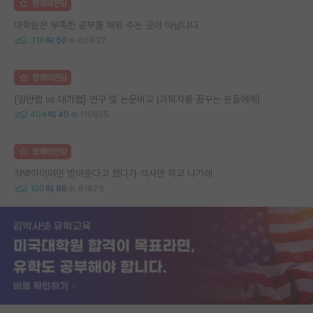
명예의전당
대학원은 부족한 공부를 채워 주는 곳이 아닙니다.
316
50
86837
명예의전당
[일반랩 vs 대가랩] 연구 및 논문비교 (과학자를 꿈꾸는 분들에게)
404
40
110925
명예의전당
석박이어야만 받아준다고 했다가 석사만 하고 나가래
100
88
81875