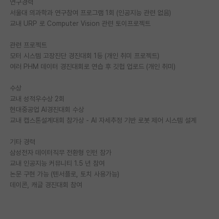
연구경력
서울대 의과학과 연구참여 프로그램 1회 (인공지능 관련 없음)
PI 전용 게시판
교내 URP 로 Computer Vision 관련 토이프로젝트
인문사회 계열 게시판
관련 프로젝트
특수/전문대학원 게시판
모터 시스템 고장진단 경진대회 1등 (개인 취미 프로젝트)
여러 PHM 데이터 경진대회로 연습 후 깃헙 업로드 (개인 취미)
반도체/AI 게시판
수상
장학금/장학생 게시판
교내 성적우수상 2회
현대중공업 AI경진대회 수상
학술 정보 게시판
교내 캡스톤설계대회 참가상 - AI 자세추정 기반 로봇 제어 시스템 설계
홍보 게시판
기타 경력
커리어
삼성전자 데이터직무 전환형 인턴 참가
교내 인공지능 커뮤니티 1.5 년 참여
유학교육
논문 구현 가능 (텐서플로, 토치 사용가능)
데이콘, 캐글 경진대회 참여
이벤트
반도체 아카데미